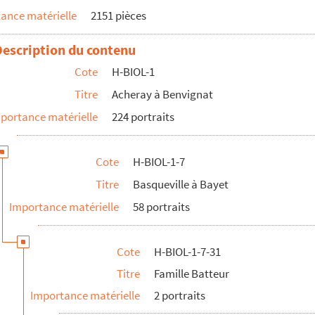
ance matérielle
2151 pièces
Description du contenu
Cote
H-BIOL-1
e, avocat
Titre
Acheray à Benvignat
portance matérielle
224 portraits
t échevin
catholiques
Cote
H-BIOL-1-7
Titre
Basqueville à Bayet
Importance matérielle
58 portraits
Cote
H-BIOL-1-7-31
e siècle
Titre
Famille Batteur
 Henry V
Importance matérielle
2 portraits