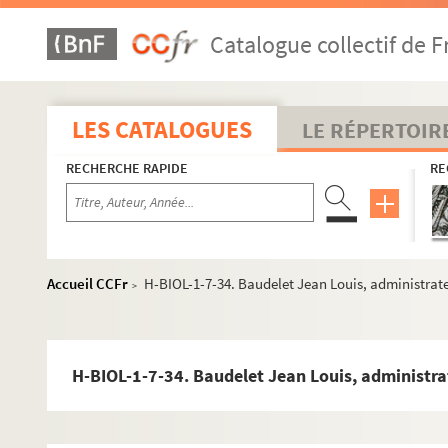
H-BIOL-1-5. Ancelet à Artaud
Catalogue collectif de F
H-BIOL-1-6. As Pois à Auger
H-BIOL-1-7. Basqueville à Bayet
H-BIOL-1-7-1. Bacqueville, musicien
LES CATALOGUES
LE RÉPERTOIR
H-BIOL-1-7-2. Bachmann, violoniste
RECHERCHE RAPIDE
RE
H-BIOL-1-7-3. Bachy Charles, agronome
H-BIOL-1-7-4. Bafaleur, curé doyen
H-BIOL-1-7-5. Baggio César, conseiller municipal
H-BIOL-1-7-6. Baillet, assassin
Accueil CCFr
H-BIOL-1-7-34. Baudelet Jean Louis, administrat
>
H-BIOL-1-7-7. Bailloeuil Henri Isidore, capitaine
H-BIOL-1-7-8. Bazelis Henri
H-BIOL-1-7-9. Bailly, docteur
H-BIOL-1-7-34. Baudelet Jean Louis, administra
H-BIOL-1-7-10. Baillon Adrien Joseph, juge consul
H-BIOL-1-7-11. Bailliez, officier municipal