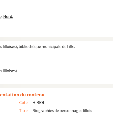
aliste
e, Nord.
cipal
illoises), bibliothèque municipale de Lille.
lilloises)
entation du contenu
adrons
Cote
H-BIOL
vre
Titre
Biographies de personnages lillois
rateur des hospices