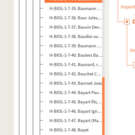
Import
H-BIOL-1-7-35. Baumann Pierre, musicien
H-BIOL-1-7-36. Baur Jules, musicien
H-BIOL-1-7-37. Bauvin Denys (de)
H-BIOL-1-7-38. Baudier ou Baudius Dominiqu
H-BIOL-1-7-39. Baumann Pierre, musicien
Im
H-BIOL-1-7-40. Bauters Balthasar, marchand e
H-BIOL-1-7-41. Baunard, recteur des facultés 
H-BIOL-1-7-42. Bauchet Charles, poète
H-BIOL-1-7-43. Bavroet Joes
H-BIOL-1-7-44. Bayart Pauline Eugénie
H-BIOL-1-7-45. Bayart fils, officier municipal
H-BIOL-1-7-46. Bayart Ignace, médecin du XVII
H-BIOL-1-7-47. Bayart (Madame), nourrice de
H-BIOL-1-7-48. Bayet