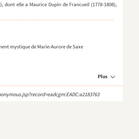
), dont elle a Maurice Dupin de Francueil (1778-1808),
aire
ment mystique de Marie-Aurore de Saxe
Plus
ct_anonymous.jsp?record=eadcgm:EADC:a2183763