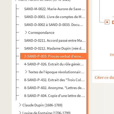
SAND-M-0022. Marie-Aurore de Saxe (Madame Dupin).
Ex
SAND-D-0001. Livre de comptes de Madame Dupin de Fran
SAND-D-0002 à SAND-D-0033. Documents officiels concern
Correspondance
SAND-D-0211. Accord passé entre Madame Dupin et Jean-Lou
SAND-D-0212. Madame Dupin (née de Saxe). "Sur un proje
Im
2-SAND-P-003. Procès-verbal d'enregistrement du testam
4-SAND-P-026. Extrait du rôle général des contributions d
Textes de l'époque révolutionnaire conservés par Marie
Citer ce d
8-SAND-P-432. Extrait des "Trois Colbert" par le général 
8-SAND-P-602. Anonyme. "Lettres de Madame Dupin à Monsi
8-SAND-P-604. Copie d'une lettre de Mme Dupin de Francuei
Claude Dupin (1686-1769)
Louise de Fontaine (1706-1799)