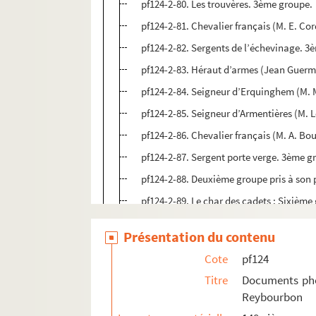
pf124-2-80. Les trouvères. 3ème groupe.
pf124-2-81. Chevalier français (M. E. C
pf124-2-82. Sergents de l’échevinage. 3
pf124-2-83. Héraut d’armes (Jean Guer
pf124-2-84. Seigneur d’Erquinghem (M. 
pf124-2-85. Seigneur d’Armentières (M. 
pf124-2-86. Chevalier français (M. A. Bo
pf124-2-87. Sergent porte verge. 3ème g
pf124-2-88. Deuxième groupe pris à son p
pf124-2-89. Le char des cadets : Sixième
pf124-2-90. Septième groupe pris à son p
Présentation du contenu
pf124-2-91. Dernier peloton des cuirassie
Cote
pf124
pf124-2-92. Char des ménestrels. 5ème g
Titre
Documents phot
pf124-2-93. Jean Jouglet (M. Lepée). 5è
Reybourbon
pf124-2-94. Le duc d’Albe (M. E. Delebe