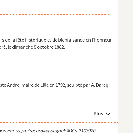
 de la fête historique et de bienfaisance en l’honneur
ré, le dimanche 8 octobre 1882.
te André, maire de Lille en 1792, sculpté par A. Darcq.
Plus
ct_anonymous.jsp?record=eadcgm:EADC:a2163970