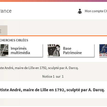
rance
Mon compte C
E
CHERCHES CIBLÉES
ds
Imprimés
Base
multimédia
Patrimoine
othèque
te André, maire de Lille en 1792, sculpté par A. Darcq.
ues et plans
Notice
1 sur 1
iste André, maire de Lille en 1792, sculpté par A. Darcq.
urbons (duchesse de Berry et comte de Chambord) ...