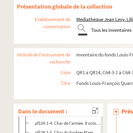
Présentation globale de la collection
pf70. Portefeuille 70 : Plans de la ville de Lille (vers 1895)
pf80. Portefeuille 80 : Réclames commerciales + Une gravure
Etablissement de
Médiathèque Jean Levy. Lill
conservation
pf81. Portefeuillet 81 : Affiches, imprimés et placards de l'
Tous les inventaires
pf82. Portefeuille 82 : ohotographies et réclames électoral
pf83. Portefeuille 83 : Pièces concernant le Nord et Lille
Intitulé de l'instrument de
Inventaire du fonds Louis-
pf85. Portefeuille 85 : Impressions lilloises, imagerie popul
recherche
pf86. Portefeuille 86 : Impressions, lithographies, gravures
Cote
QR1 à QR14, C64-3-1 à C64-
pf124. Documents photographiques issus de la vente de la c
Titre
Fonds Louis-François Quar
pf124-1. Ensemble de photographies prises au cours de la f
pf1+957:98024-1-1. Char de la Municipalité. 8 octobre 
pf124-1-2. Char des canonniers de 1792. 8 octobre 1882
Dans le document :
Prés
pf124-1-3. Char de l’aumônière. 8 octobre 1882, 5 heur
pf124-1-4. Char de l’armée. 8 octobre 1882, 5 heures ½ 
pf124-1-5. Char du barbier Maes. 8 octobre 1882, 5 heu