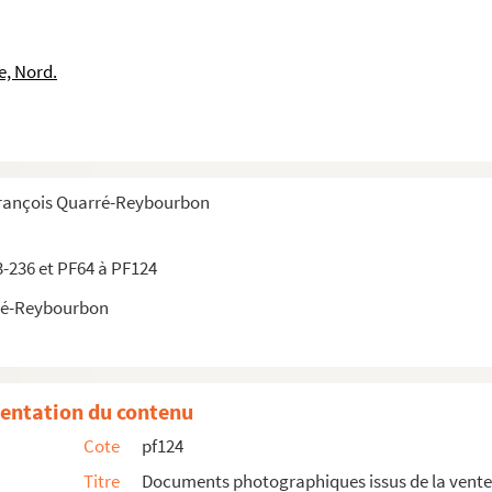
 et députés du Nord depuis 1870
 : Le départ de Lille de Louis XVIII en 1815
e, Nord.
époque révolutionnaire relatifs à Lille
es
François Quarré-Reybourbon
aire
3-236 et PF64 à PF124
ollection Quarré-Reybourbon
ré-Reybourbon
ête historique et de bienfaisance en l’honneur du c...
1882, 5 heures ½ du soir.
, 5 heures ½ du soir.
entation du contenu
es ½ du soir.
Cote
pf124
du soir.
Titre
Documents photographiques issus de la vente
res ½ du soir.