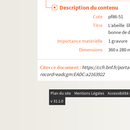
pf86-80. L’abeille lilloise : Portrait d’Elize
Description du contenu
Cote
pf86-51
pf124. Documents photographiques issus de l
Titre
L’abeille 
bonne de 
Importance matérielle
1 gravure
Dimensions
360 x 280
Citer ce document :
https://ccfr.bnf.fr/por
record=eadcgm:EADC:a2163922
Plan du site
Mentions Légales
Accessibilit
v 31.1.0