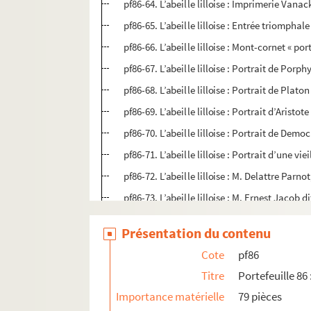
pf86-64. L’abeille lilloise : Imprimerie Van
pf86-65. L’abeille lilloise : Entrée triomph
pf86-66. L’abeille lilloise : Mont-cornet « po
pf86-67. L’abeille lilloise : Portrait de Porph
pf86-68. L’abeille lilloise : Portrait de Platon
pf86-69. L’abeille lilloise : Portrait d’Aristote
pf86-70. L’abeille lilloise : Portrait de Democ
pf86-71. L’abeille lilloise : Portrait d’une vi
pf86-72. L’abeille lilloise : M. Delattre Parno
pf86-73. L’abeille lilloise : M. Ernest Jacob 
pf86-74. L’abeille lilloise : Madame Celina 
Présentation du contenu
pf86-75. L’abeille lilloise : M. Ernest Jacob 
Cote
pf86
pf86-76. L’abeille lilloise : Madame Celina 
Titre
Portefeuille 86
pf86-77. L’abeille lilloise : Adam et Eve
Importance matérielle
79 pièces
pf86-78. L’abeille lilloise : La vision d’Ezéchi