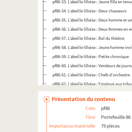
pf86-53. L’abeille lilloise : Jeune fille en ten
pf86-54. L’abeille lilloise : Deux chasseurs
pf86-55. L’abeille lilloise : Deux homme et u
pf86-56. L’abeille lilloise : Deux femmes en 
pf86-57. L’abeille lilloise : Bal du théâtre
pf86-58. L’abeille lilloise : Jeune homme in
pf86-59. L’abeille lilloise : Petite chronique
pf86-60. L’abeille lilloise : Vendeurs de jour
pf86-61. L’abeille lilloise : Chefs d’orchestre
pf86-62. L’abeille lilloise : Employé aux tri
pf86-63. L’abeille lilloise : Scène théâtrale
Présentation du contenu
pf86-64. L’abeille lilloise : Imprimerie Van
Cote
pf86
pf86-65. L’abeille lilloise : Entrée triomph
Titre
Portefeuille 86
pf86-66. L’abeille lilloise : Mont-cornet « po
Importance matérielle
79 pièces
pf86-67. L’abeille lilloise : Portrait de Porph