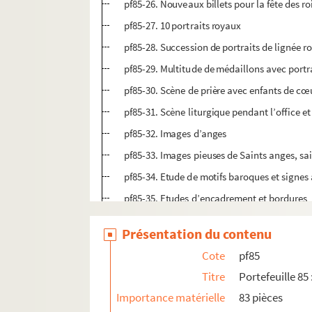
pf85-26. Nouveaux billets pour la fête des r
pf85-27. 10 portraits royaux
pf85-28. Succession de portraits de lignée r
pf85-29. Multitude de médaillons avec portra
pf85-30. Scène de prière avec enfants de cœ
pf85-31. Scène liturgique pendant l’office et
pf85-32. Images d’anges
pf85-33. Images pieuses de Saints anges, sain
pf85-34. Etude de motifs baroques et signes
pf85-35. Etudes d’encadrement et bordures
pf85-36. Etudes de scènes quotidiennes, de
Présentation du contenu
pf85-37. Abécédaire
Cote
pf85
pf85-38. Visages de rois
Titre
Portefeuille 85
pf85-39. Médaillons avec portraits et signes
Importance matérielle
83 pièces
pf85-40. Scènes diverses