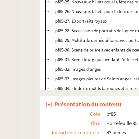
pf85-25. Nouveaux billets pour la fête des r
pf85-26. Nouveaux billets pour la fête des r
pf85-27. 10 portraits royaux
pf85-28. Succession de portraits de lignée r
pf85-29. Multitude de médaillons avec portra
pf85-30. Scène de prière avec enfants de cœ
pf85-31. Scène liturgique pendant l’office et
pf85-32. Images d’anges
pf85-33. Images pieuses de Saints anges, sain
pf85-34. Etude de motifs baroques et signes
pf85-35. Etudes d’encadrement et bordures
Présentation du contenu
pf85-36. Etudes de scènes quotidiennes, de
Cote
pf85
pf85-37. Abécédaire
Titre
Portefeuille 85
pf85-38. Visages de rois
Importance matérielle
83 pièces
pf85-39. Médaillons avec portraits et signes