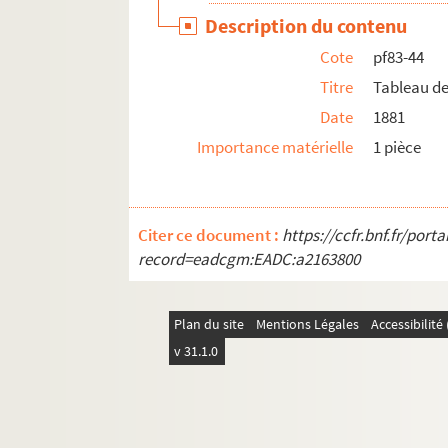
Description du contenu
Cote
pf83-44
Titre
Tableau de
Date
1881
Importance matérielle
1 pièce
Citer ce document :
https://ccfr.bnf.fr/por
record=eadcgm:EADC:a2163800
Plan du site
Mentions Légales
Accessibilit
v 31.1.0