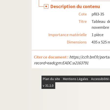
Description du contenu
Cote
pf83-35
Titre
Tableau d
novembre 
Importance matérielle
1 pièce
Dimensions
435 x 525
Citer ce document :
https://ccfr.bnf.fr/por
record=eadcgm:EADC:a2163791
Plan du site
Mentions Légales
Accessibilit
v 31.1.0