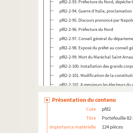
pf82-2-93. Préfecture du Nord, dépêche 
pf82-2-94. Guerre d’Italie, proclamation
pf82-2-95. Discours prononcé par Napolé
pf82-2-96. Préfecture du Nord
pf82-2-97. Conseil général du départeme
pf82-2-98. Exposé du préfet au conseil 
pf82-2-99. Mort du Maréchal Saint Arna
pf82-2-100. Installation des grands corps
pf82-2-101. Modification de la constitut
pf82-2-102. A messieurs les électeurs du
pf82-2-103. Aux électeurs de la 3ème cir
Présentation du contenu
pf83. Portefeuille 83 : Pièces concernant le No
Cote
pf82
pf85. Portefeuille 85 : Impressions lilloises, 
Titre
Portefeuille 82
pf86. Portefeuille 86 : Impressions, lithograp
Importance matérielle
124 pièces
pf124. Documents photographiques issus de l