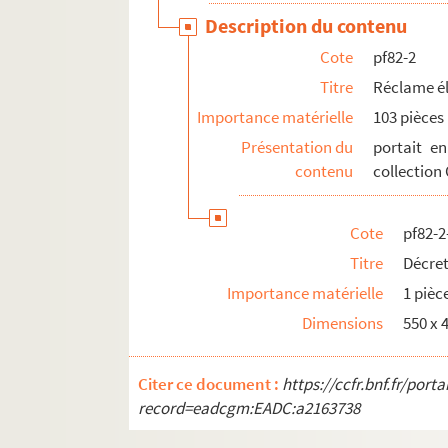
Description du contenu
Cote
pf82-2
Titre
Réclame él
Importance matérielle
103 pièces
Présentation du
portait e
contenu
collection
Cote
pf82-2
Titre
Décret
Importance matérielle
1 pièc
Dimensions
550 x
Citer ce document :
https://ccfr.bnf.fr/por
record=eadcgm:EADC:a2163738