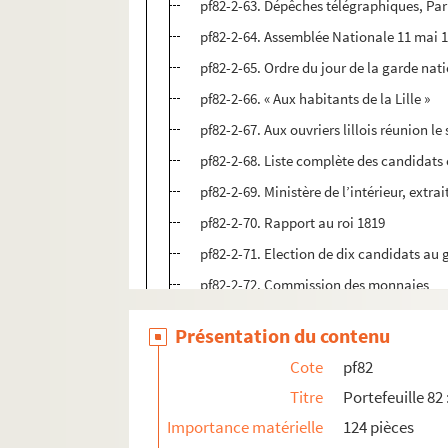
pf82-2-63. Dépêches télégraphiques, Paris
pf82-2-64. Assemblée Nationale 11 mai 
pf82-2-65. Ordre du jour de la garde nati
pf82-2-66. « Aux habitants de la Lille »
pf82-2-67. Aux ouvriers lillois réunion le
pf82-2-68. Liste complète des candidats
pf82-2-69. Ministère de l’intérieur, extrai
pf82-2-70. Rapport au roi 1819
pf82-2-71. Election de dix candidats au 
pf82-2-72. Commission des monnaies
pf82-2-73. Préfecture du Nord
Présentation du contenu
pf82-2-74. « Nous, Maire de la ville de Lil
Cote
pf82
pf82-2-75. Au nom du peuple français, dé
Titre
Portefeuille 82
pf82-2-76. Au nom du peuple français
Importance matérielle
124 pièces
pf82-2-77. Réponse à Anthony Thouret. – 2