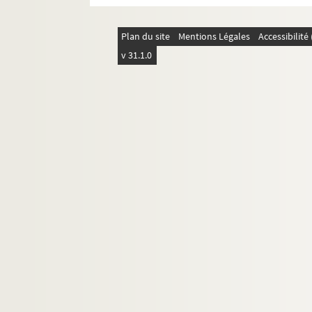
pf82-2-92. Ministère de l’intérieur Loui
pf82-2-93. Préfecture du Nord, dépêche 
Plan du site
Mentions Légales
Accessibilit
pf82-2-94. Guerre d’Italie, proclamation
v 31.1.0
pf82-2-95. Discours prononcé par Napolé
pf82-2-96. Préfecture du Nord
pf82-2-97. Conseil général du départeme
pf82-2-98. Exposé du préfet au conseil 
pf82-2-99. Mort du Maréchal Saint Arna
pf82-2-100. Installation des grands corps
pf82-2-101. Modification de la constitut
pf82-2-102. A messieurs les électeurs du
pf82-2-103. Aux électeurs de la 3ème cir
pf83. Portefeuille 83 : Pièces concernant le No
pf85. Portefeuille 85 : Impressions lilloises, 