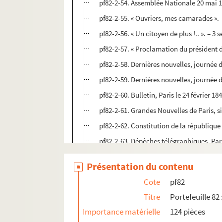
pf82-2-54. Assemblée Nationale 20 mai 1
pf82-2-55. « Ouvriers, mes camarades ».
pf82-2-56. « Un citoyen de plus !.. ». – 3
pf82-2-57. « Proclamation du président d
pf82-2-58. Dernières nouvelles, journée
pf82-2-59. Dernières nouvelles, journée
pf82-2-60. Bulletin, Paris le 24 février 18
pf82-2-61. Grandes Nouvelles de Paris, 
pf82-2-62. Constitution de la république
pf82-2-63. Dépêches télégraphiques, Paris
pf82-2-64. Assemblée Nationale 11 mai 
Présentation du contenu
pf82-2-65. Ordre du jour de la garde nati
Cote
pf82
pf82-2-66. « Aux habitants de la Lille »
Titre
Portefeuille 82
pf82-2-67. Aux ouvriers lillois réunion le
Importance matérielle
124 pièces
pf82-2-68. Liste complète des candidats