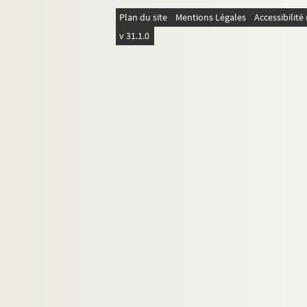
pf82-2-78. Candidats présentés par la soc
Plan du site
Mentions Légales
Accessibilit
pf82-2-79. Réponse à Anthony Thouret
v 31.1.0
pf82-2-80. Décret additionnel
pf82-2-81. Préfecture du Nord
pf82-2-82. Proclamation du président de
pf82-2-83. Décret relatif à l’élection du
pf82-2-84. Préfecture du Nord, élection
pf82-2-85. Préfecture du Nord, dépêche 
pf82-2-86. Election de 1848
pf82-2-87. Adolphe Bertron candidat du
pf82-2-88. Abolition de l’impôt de l’octr
pf82-2-89. Commune de la Madeleine-lez-L
pf82-2-90. Message du prince président 
pf82-2-91. République française, société
pf82-2-92. Ministère de l’intérieur Loui