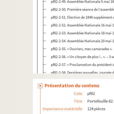
pf82-2-49. Assemblée Nationale 5 mai 18
pf82-2-50. Première séance de l’assembl
pf82-2-51. Election de 1848 supplément 
pf82-2-52. Assemblée Nationale 16 mai 
pf82-2-53. Assemblée Nationale 18 mai 
pf82-2-54. Assemblée Nationale 20 mai 1
pf82-2-55. « Ouvriers, mes camarades ».
pf82-2-56. « Un citoyen de plus !.. ». – 3
pf82-2-57. « Proclamation du président d
pf82-2-58. Dernières nouvelles, journée
pf82-2-59. Dernières nouvelles, journée
Présentation du contenu
pf82-2-60. Bulletin, Paris le 24 février 18
Cote
pf82
pf82-2-61. Grandes Nouvelles de Paris, 
Titre
Portefeuille 82
pf82-2-62. Constitution de la république
Importance matérielle
124 pièces
pf82-2-63. Dépêches télégraphiques, Paris