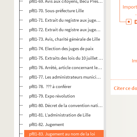
pf81-69. Avis aux citoyens, Bécu Président
Import
pf81-70. Sous-préfecture Lille
pf81-71. Extrait du registre aux jugements rendus par le 
pf81-72. Extrait du registre aux jugements rendus par le t
pf81-73. Avis, charité générale de Lille
pf81-74. Election des juges de paix
pf81-75. Extraits des lois du 10 juillet 1791 sur le logemen
Im
pf81-76. Arrêté, article concernant les dimensions des ma
pf81-77. Les administrateurs municipaux
pf81-78. ??? à conférer
Citer ce d
pf81-79. Expo révolution
pf81-80. Décret de la convention nationale
pf81-81. L’administration de Lille
pf81-82. Jugement
pf81-83. Jugement au nom de la loi