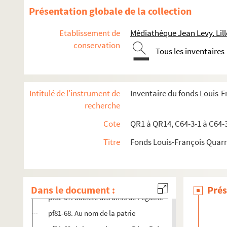
pf81-55. Vente de chevaux
Présentation globale de la collection
pf81-56. Vente, avis aux citoyens
Etablissement de
Médiathèque Jean Levy. Lill
pf81-57. Vente de chevaux
conservation
Tous les inventaires
pf81-58. Avis aux citoyens
pf81-59. Approvisionnement de sièges
pf81-60. Expo révolution
Intitulé de l'instrument de
Inventaire du fonds Louis-
pf81-61. Avis aux jeunes gens
recherche
pf81-62. Avis aux cultivateurs
Cote
QR1 à QR14, C64-3-1 à C64-
pf81-63. Le préfet du département du Nord
Titre
Fonds Louis-François Quar
pf81-64. Expo révolution
pf81-65. Par ordre du général
pf81-66. Nous, représentants du peuple envoyés par l’ar
Dans le document :
Prés
pf81-67. Société des amis de l’égalité
pf81-68. Au nom de la patrie