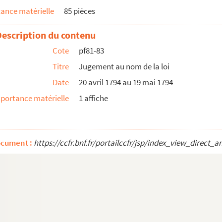
ance matérielle
85 pièces
tribunal de police municipale
Description du contenu
ribunal
Cote
pf81-83
Titre
Jugement au nom de la loi
Date
20 avril 1794 au 19 mai 1794
t des troupes
portance matérielle
1 affiche
tériaux utilisés dans la construction des bâtiments
ocument :
https://ccfr.bnf.fr/portailccfr/jsp/index_view_dire