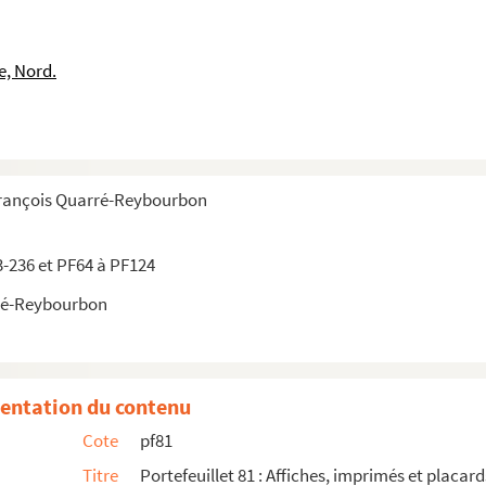
e, Nord.
François Quarré-Reybourbon
3-236 et PF64 à PF124
ré-Reybourbon
mée du Nord
entation du contenu
Cote
pf81
Titre
Portefeuillet 81 : Affiches, imprimés et placard