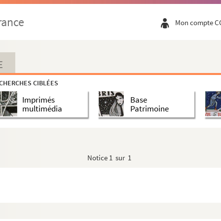
n II. – 41 x 27,5 cm.
rance
Mon compte C
,5 x 31,5 cm.
E
CHERCHES CIBLÉES
Imprimés
Base
x
multimédia
Patrimoine
 Nord, de Sambre et Meuse
Notice
1 sur 1