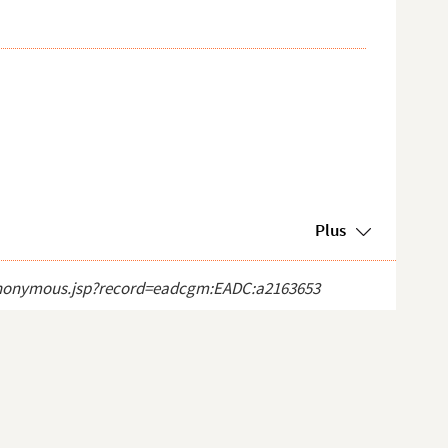
Plus
ct_anonymous.jsp?record=eadcgm:EADC:a2163653