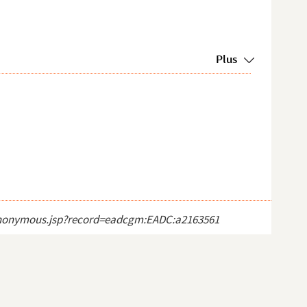
Plus
ct_anonymous.jsp?record=eadcgm:EADC:a2163561