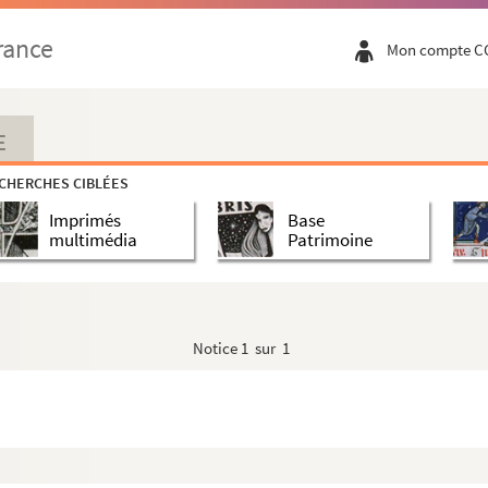
Le départ de Lille de Louis XVIII en 1815
rance
Mon compte C
E
CHERCHES CIBLÉES
e
Imprimés
Base
e pour lycées et pensions
multimédia
Patrimoine
n côté du salon
Notice
1 sur 1
t, Delecluse