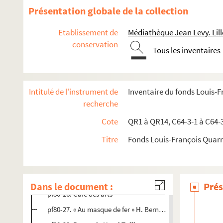
pf80-14. Maison Dewachter Frères, vêtements confection
Présentation globale de la collection
pf80-15. Le Gavrian, Moulins Lille
Etablissement de
Médiathèque Jean Levy. Lill
pf80-16. Au bon marché, confection et costumes
conservation
Tous les inventaires
pf80-17. Pharmacie universelle A. Bregeard
pf80-18. Brasserie St Mathias
pf80-19. Photo héliographie lilloise
Intitulé de l'instrument de
Inventaire du fonds Louis-
pf80-20. Au gagne petit, maison Douez-Chapellier
recherche
pf80-21. « A la botte garantie » fabrique de chaussures, 
Cote
QR1 à QR14, C64-3-1 à C64-
pf80-22. Delarue tailleur
Titre
Fonds Louis-François Quar
pf80-23. Filature de coton Lille
pf80-24. Posada Wine, vin d’Espagne et Portugal
pf80-25. Dupont-Delplanque Marchand de charbon.
Dans le document :
Prés
pf80-26. Café des arts
pf80-27. « Au masque de fer » H. Bernard-Laufmann, drap