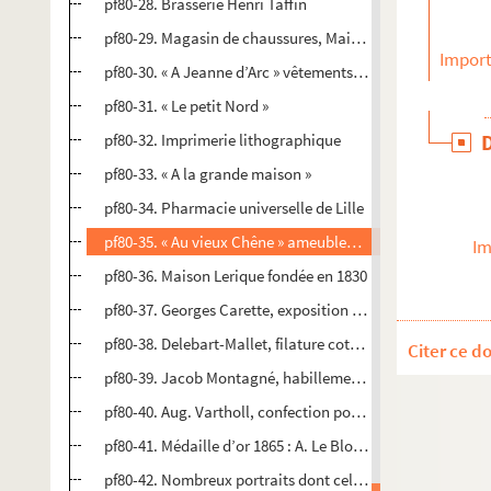
pf80-28. Brasserie Henri Taffin
pf80-29. Magasin de chaussures, Maison Lecomte
Import
pf80-30. « A Jeanne d’Arc » vêtements sur mesure
pf80-31. « Le petit Nord »
pf80-32. Imprimerie lithographique
pf80-33. « A la grande maison »
pf80-34. Pharmacie universelle de Lille
pf80-35. « Au vieux Chêne » ameublement
Im
pf80-36. Maison Lerique fondée en 1830
pf80-37. Georges Carette, exposition pour cadeaux ; Thon
pf80-38. Delebart-Mallet, filature coton Fives-Lille
Citer ce d
pf80-39. Jacob Montagné, habillement confection
pf80-40. Aug. Vartholl, confection pour hommes, jeunes p
pf80-41. Médaille d’or 1865 : A. Le Blondel. Membre de l
pf80-42. Nombreux portraits dont celui de Louis XVIII