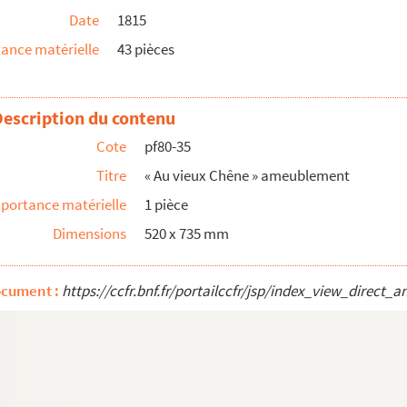
Date
1815
ance matérielle
43 pièces
Description du contenu
Cote
pf80-35
Titre
« Au vieux Chêne » ameublement
portance matérielle
1 pièce
Dimensions
520 x 735 mm
et Frères, meubles
ocument :
https://ccfr.bnf.fr/portailccfr/jsp/index_view_dire
ersonnes et enfants
’Académie Nationale. Rue du Cirque, près de Notre-Dam...