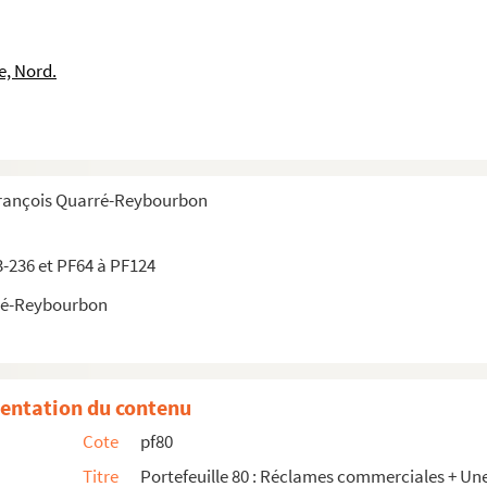
nés
e, Nord.
François Quarré-Reybourbon
Maison L. Couvain
3-236 et PF64 à PF124
ré-Reybourbon
entation du contenu
Cote
pf80
erie
Titre
Portefeuille 80 : Réclames commerciales + Une g