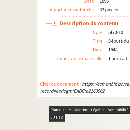
Date
1895
pf85. Portefeuille 85 : Impressions lilloises, 
Importance matérielle
33 pièces
pf86. Portefeuille 86 : Impressions, lithograp
Description du contenu
pf124. Documents photographiques issus de l
Cote
pf70-10
Titre
Député du 
Date
1848
Importance matérielle
1 portrait
Citer ce document :
https://ccfr.bnf.fr/por
record=eadcgm:EADC:a2163502
Plan du site
Mentions Légales
Accessibilit
v 31.1.0