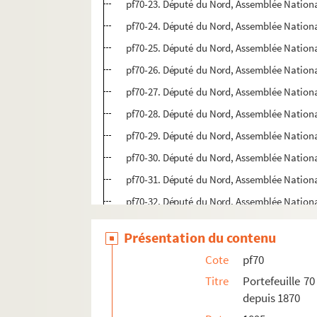
pf70-23. Député du Nord, Assemblée Nationa
pf70-24. Député du Nord, Assemblée Nation
pf70-25. Député du Nord, Assemblée Nationa
pf70-26. Député du Nord, Assemblée Nationa
pf70-27. Député du Nord, Assemblée Nation
pf70-28. Député du Nord, Assemblée Nationa
pf70-29. Député du Nord, Assemblée Nationa
pf70-30. Député du Nord, Assemblée Nationa
pf70-31. Député du Nord, Assemblée Nationa
pf70-32. Député du Nord, Assemblée Nationa
pf70-33. Assemblée Nationale, Galerie repr
Présentation du contenu
pf80. Portefeuille 80 : Réclames commerciales 
Cote
pf70
pf81. Portefeuillet 81 : Affiches, imprimés et 
Titre
Portefeuille 70
pf82. Portefeuille 82 : ohotographies et récl
depuis 1870
pf83. Portefeuille 83 : Pièces concernant le No