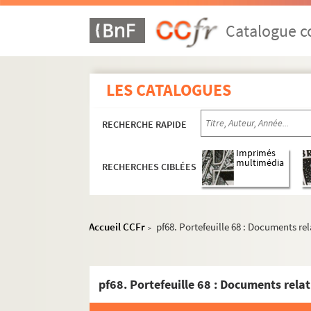
Catalogue co
LES CATALOGUES
RECHERCHE RAPIDE
Imprimés
multimédia
RECHERCHES CIBLÉES
Accueil CCFr
pf68. Portefeuille 68 : Documents re
>
qr1. Collections bibliographiques - Documen
qr2. Eléments biographiques de personnages
qr3. Documents anciens : villes par arrondis