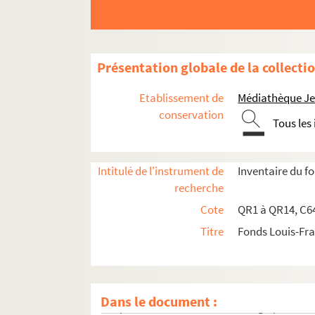
qr6. Brochures et prospectus
qr7. Documents recueillis par M. Martin Del
qr7-bis. Cartes des 17e et 18e siècles
Présentation globale de la collecti
qr8. I à IX - Mémoires imprimées (procédures)
qr9. Documents divers
Etablissement de
Médiathèque Jea
qr11. Factum issus du Don rombaut
conservation
Tous les
qr12. Menus
qr4. Documents anciens : Arrondissement de L
Intitulé de l'instrument de
Inventaire du 
qr5. Documentation pour travaux à publier
recherche
qr13. Documents Quarré-Reybourbon extraits
Cote
QR1 à QR14, C64
qr14. Ouvrages de Quarré-Reybourbon reliés 
Titre
Fonds Louis-Fr
c64-3. Carton 64-3 : Lithographies de l'Abeille 
pf65. Portefeuille 65 : Pièces concernant la vil
pf66-1. Portefeuille 66-1 : Gravures et photo
Dans le document :
pf66-2. Portefeuille 66 -2 : Photographies