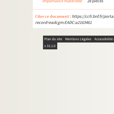
Importance matérielle
28 pièces
Citer ce document :
https://ccfr.bnf.fr/por
record=eadcgm:EADC:a2163461
Plan du site
Mentions Légales
Accessibilit
v 31.1.0