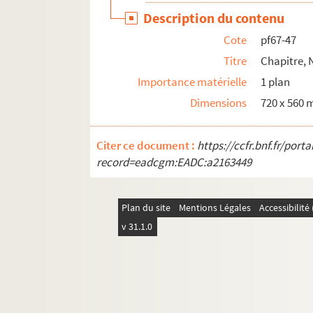
Description du contenu
Cote
pf67-47
Titre
Chapitre, 
Importance matérielle
1 plan
Dimensions
720 x 560
Citer ce document :
https://ccfr.bnf.fr/por
record=eadcgm:EADC:a2163449
Plan du site
Mentions Légales
Accessibilit
v 31.1.0