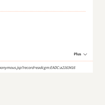
Plus
ct_anonymous.jsp?record=eadcgm:EADC:a2163416