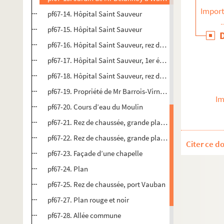
Import
pf67-14. Hôpital Saint Sauveur
pf67-15. Hôpital Saint Sauveur
pf67-16. Hôpital Saint Sauveur, rez de chaussée
pf67-17. Hôpital Saint Sauveur, 1er étage
pf67-18. Hôpital Saint Sauveur, rez de chaussée, les démo
pf67-19. Propriété de Mr Barrois-Virnot, situé rue de Tourn
Im
pf67-20. Cours d’eau du Moulin
pf67-21. Rez de chaussée, grande place n°64
pf67-22. Rez de chaussée, grande place n°64
Citer ce d
pf67-23. Façade d’une chapelle
pf67-24. Plan
pf67-25. Rez de chaussée, port Vauban
pf67-27. Plan rouge et noir
pf67-28. Allée commune