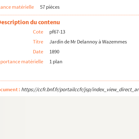
ance matérielle
57 pièces
Description du contenu
Cote
pf67-13
Titre
Jardin de Mr Delannoy à Wazemmes
litions
Date
1890
ay à Lille
portance matérielle
1 plan
ocument :
https://ccfr.bnf.fr/portailccfr/jsp/index_view_dire