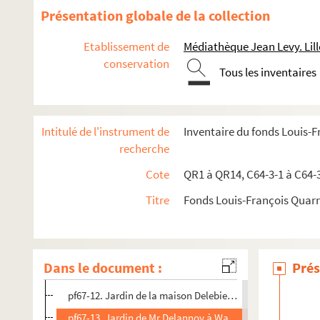
pf66bis. Portefeuille 66 bis : Plans manuscrits et dessins
Présentation globale de la collection
pf67. Portefeuille 67 : Plans de propriétés privées
Etablissement de
Médiathèque Jean Levy. Lill
pf67-1. Terre et scierie de la Voorde
conservation
Tous les inventaires
pf67-2. Répartition de terres
pf67-3. Copie du plan du fief et seigneurie, Quesnoy et 
pf67-4. Une ferme Bousbecque
Intitulé de l'instrument de
Inventaire du fonds Louis-
pf67-5. La ferme d’Helding
recherche
pf67-6. La ferme et seigneurie d’Heldingue
Cote
QR1 à QR14, C64-3-1 à C64-
pf67-7. Gros fief, chapelle d’Armentière et Houpline sur la 
Titre
Fonds Louis-François Quar
pf67-8. Une petite ferme et héritage à Mons en Baroeul
pf67-9. Les hauts marais de Sartes
pf67-10. Diverses pièces de terres à Wazemmes
Dans le document :
Prés
pf67-11. Maison de campagne de Charles Alexandre Obez
pf67-12. Jardin de la maison Delebieque
pf67-13. Jardin de Mr Delannoy à Wazemmes