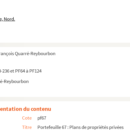
e, Nord.
Commines
François Quarré-Reybourbon
3-236 et PF64 à PF124
lys
ré-Reybourbon
entation du contenu
i à Lambersart
Cote
pf67
Titre
Portefeuille 67 : Plans de propriétés privées