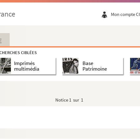
rance
Mon compte C
E
CHERCHES CIBLÉES
Imprimés
Base
multimédia
Patrimoine
ds
othèque
Notice
1 sur 1
ues et plans