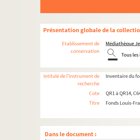
qr14. Ouvrages de Quarré-Reybourbon reliés 
c64-3. Carton 64-3 : Lithographies de l'Abeille 
pf65. Portefeuille 65 : Pièces concernant la vil
Présentation globale de la collecti
pf66-1. Portefeuille 66-1 : Gravures et photo
Etablissement de
Médiathèque Jea
pf66-2. Portefeuille 66 -2 : Photographies
conservation
Tous les
pf66bis. Portefeuille 66 bis : Plans manuscrits
pf67. Portefeuille 67 : Plans de propriétés privée
Intitulé de l'instrument de
Inventaire du 
pf67-1. Terre et scierie de la Voorde
recherche
pf67-2. Répartition de terres
Cote
QR1 à QR14, C64
pf67-3. Copie du plan du fief et seigneurie
Titre
Fonds Louis-Fr
pf67-4. Une ferme Bousbecque
pf67-5. La ferme d’Helding
pf67-6. La ferme et seigneurie d’Heldingue
Dans le document :
pf67-7. Gros fief, chapelle d’Armentière et Ho