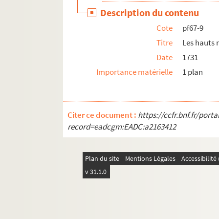
pf67-38. Cité Saint Vincent de Paul, coupe l
Description du contenu
pf67-39. Cité Saint Vincent de Paul, plan de
Cote
pf67-9
pf67-40. Cité Saint Vincent de Paul, plan de
Titre
Les hauts 
pf67-41. Plan du 1er étage de 2 maisons à c
Date
1731
Importance matérielle
1 plan
pf67-42. Rez de chaussée, Lille n°4, contour d
pf67-43. Façade projetée du quartier derriè
pf67-44. La maison de Mme de Ronquier
Citer ce document :
https://ccfr.bnf.fr/por
pf67-45. Notre dame la neuve abbielle à Lill
record=eadcgm:EADC:a2163412
pf67-46. Calvaire de Notre Dame d’Abielle
pf67-47. Chapitre, Notre Dame d’Abbielle
Plan du site
Mentions Légales
Accessibilit
pf67-48. Chapitre, organisation des tableau
v 31.1.0
pf67-49. Petite armoire sous les fenêtres du 
pf67-50. Collivoro de la grande salle
pf67-51. Réfectoire gras, grande porte d’ent