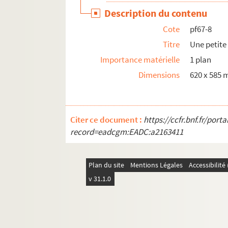
pf67-37. Cité Saint Vincent de Paul
Description du contenu
pf67-38. Cité Saint Vincent de Paul, coupe l
Cote
pf67-8
pf67-39. Cité Saint Vincent de Paul, plan de
Titre
Une petite
pf67-40. Cité Saint Vincent de Paul, plan de
Importance matérielle
1 plan
Dimensions
620 x 585
pf67-41. Plan du 1er étage de 2 maisons à c
pf67-42. Rez de chaussée, Lille n°4, contour d
pf67-43. Façade projetée du quartier derriè
Citer ce document :
https://ccfr.bnf.fr/por
pf67-44. La maison de Mme de Ronquier
record=eadcgm:EADC:a2163411
pf67-45. Notre dame la neuve abbielle à Lill
pf67-46. Calvaire de Notre Dame d’Abielle
Plan du site
Mentions Légales
Accessibilit
pf67-47. Chapitre, Notre Dame d’Abbielle
v 31.1.0
pf67-48. Chapitre, organisation des tableau
pf67-49. Petite armoire sous les fenêtres du 
pf67-50. Collivoro de la grande salle