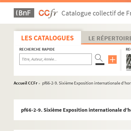
Catalogue collectif de F
LES CATALOGUES
LE RÉPERTOIR
RECHERCHE RAPIDE
RE
Accueil CCFr
pf66-2-9. Sixième Exposition internationale d’hort
>
qr1. Collections bibliographiques - Documents
qr2. Eléments biographiques de personnages
pf66-2-9. Sixième Exposition internationale d’ho
qr3. Documents anciens : villes par arrondissements
qr6. Brochures et prospectus