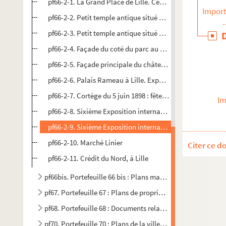
pf66-2-1. La Grand Place de Lille. Centenaire du siège de la
Import
pf66-2-2. Petit temple antique situé dans le parc du chât
pf66-2-3. Petit temple antique situé dans le parc du chât
pf66-2-4. Façade du coté du parc au château de Madame 
pf66-2-5. Façade principale du château de Madame Groul
pf66-2-6. Palais Rameau à Lille. Exposition des Beaux-art
pf66-2-7. Cortège du 5 juin 1898 : fête de Desrousseaux. 
Im
pf66-2-8. Sixième Exposition internationale d’horticulture
pf66-2-9. Sixième Exposition internationale d’horticulture
pf66-2-10. Marché Linier
Citer ce d
pf66-2-11. Crédit du Nord, à Lille
pf66bis. Portefeuille 66 bis : Plans manuscrits et dessins
pf67. Portefeuille 67 : Plans de propriétés privées
pf68. Portefeuille 68 : Documents relatifs aux familles Bo
pf70. Portefeuille 70 : Plans de la ville de Lille (vers 1895)