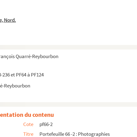
e, Nord.
François Quarré-Reybourbon
3-236 et PF64 à PF124
ds
ré-Reybourbon
othèque
ues et plans
entation du contenu
Cote
pf66-2
Titre
Portefeuille 66 -2 : Photographies