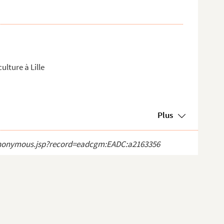
ulture à Lille
Plus
ct_anonymous.jsp?record=eadcgm:EADC:a2163356