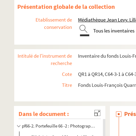
qr7. Documents recueillis par M. Martin Delahaye
Présentation globale de la collection
qr7-bis. Cartes des 17e et 18e siècles
Etablissement de
Médiathèque Jean Levy. Lill
qr8. I à IX - Mémoires imprimées (procédures) 18e siècle
conservation
Tous les inventaires
qr9. Documents divers
qr11. Factum issus du Don rombaut
qr12. Menus
Intitulé de l'instrument de
Inventaire du fonds Louis-
qr4. Documents anciens : Arrondissement de Lille
recherche
qr5. Documentation pour travaux à publier
Cote
QR1 à QR14, C64-3-1 à C64-
qr13. Documents Quarré-Reybourbon extraits d'autres fon
Titre
Fonds Louis-François Quar
qr14. Ouvrages de Quarré-Reybourbon reliés pour sa bibli
c64-3. Carton 64-3 : Lithographies de l'Abeille lilloise
pf65. Portefeuille 65 : Pièces concernant la ville de Lille : v
Dans le document :
Prés
pf66-1. Portefeuille 66-1 : Gravures et photographies
pf66-2. Portefeuille 66 -2 : Photographies