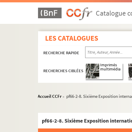
Catalogue co
LES CATALOGUES
RECHERCHE RAPIDE
Imprimés
multimédia
RECHERCHES CIBLÉES
Accueil CCFr
pf66-2-8. Sixième Exposition internat
>
qr1. Collections bibliographiques - Documen
pf66-2-8. Sixième Exposition internatio
qr2. Eléments biographiques de personnages