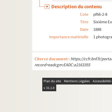
Description du contenu
Cote
pf66-2-8
Titre
Sixième Exp
Date
1888
Importance matérielle
1 photogr
Citer ce document :
https://ccfr.bnf.fr/por
record=eadcgm:EADC:a2163355
Plan du site
Mentions Légales
Accessibilit
v 31.1.0