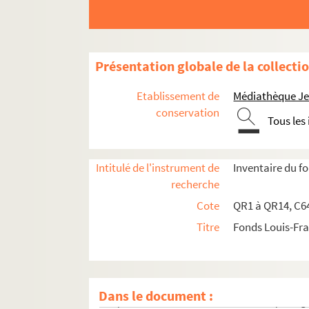
qr3. Documents anciens : villes par arrondis
qr6. Brochures et prospectus
qr7. Documents recueillis par M. Martin Del
Présentation globale de la collecti
qr7-bis. Cartes des 17e et 18e siècles
qr8. I à IX - Mémoires imprimées (procédures)
Etablissement de
Médiathèque Jea
qr9. Documents divers
conservation
Tous les
qr11. Factum issus du Don rombaut
qr12. Menus
Intitulé de l'instrument de
Inventaire du 
qr4. Documents anciens : Arrondissement de L
recherche
qr5. Documentation pour travaux à publier
Cote
QR1 à QR14, C64
qr13. Documents Quarré-Reybourbon extraits
Titre
Fonds Louis-Fr
qr14. Ouvrages de Quarré-Reybourbon reliés 
c64-3. Carton 64-3 : Lithographies de l'Abeille 
pf65. Portefeuille 65 : Pièces concernant la vil
Dans le document :
pf66-1. Portefeuille 66-1 : Gravures et photo