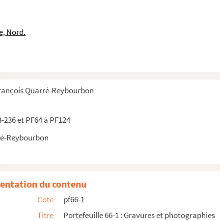
e, Nord.
François Quarré-Reybourbon
3-236 et PF64 à PF124
ré-Reybourbon
entation du contenu
Cote
pf66-1
Titre
Portefeuille 66-1 : Gravures et photographies