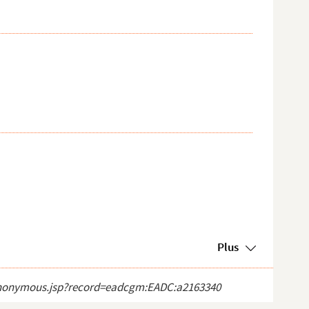
Plus
ct_anonymous.jsp?record=eadcgm:EADC:a2163340