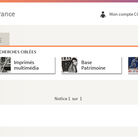
rance
Mon compte C
E
CHERCHES CIBLÉES
Imprimés
Base
multimédia
Patrimoine
Notice
1 sur 1