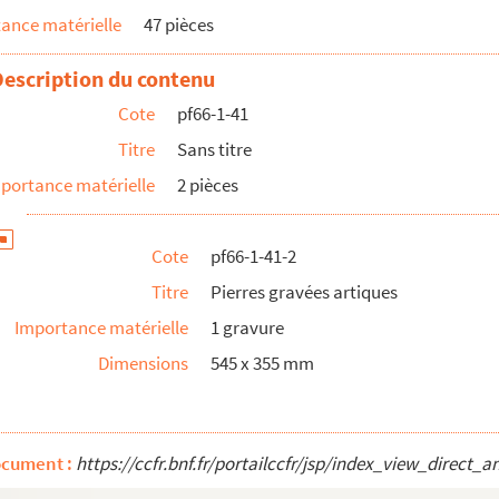
ance matérielle
47 pièces
Description du contenu
Cote
pf66-1-41
Titre
Sans titre
portance matérielle
2 pièces
Cote
pf66-1-41-2
Titre
Pierres gravées artiques
Importance matérielle
1 gravure
Dimensions
545 x 355 mm
urbons (duchesse de Berry et comte de Chambord) ...
ocument :
https://ccfr.bnf.fr/portailccfr/jsp/index_view_dire
 et députés du Nord depuis 1870