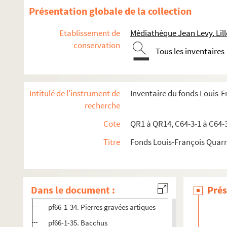
pf66-1-21. Jeune fille nue : Marie-Madeleine
Présentation globale de la collection
pf66-1-22. Marie-Madeleine
Etablissement de
Médiathèque Jean Levy. Lill
pf66-1-23. Pierre gravée artique
conservation
pf66-1-24. Pierres gravées artiques
Tous les inventaires
pf66-1-25. Sainte famille
pf66-1-26. Vision d’Ezéchiel
Intitulé de l'instrument de
Inventaire du fonds Louis-
pf66-1-27. Le sommeil de Jésus enfant
recherche
pf66-1-28. Les trois grâces
Cote
QR1 à QR14, C64-3-1 à C64-
pf66-1-29. Le Baccharte et le Satyre
Titre
Fonds Louis-François Quar
pf66-1-30. Le tentateur
pf66-1-31. Mort de Cléopâtre
pf66-1-32. Andromède
Dans le document :
Prés
pf66-1-33. Pierre gravée artique
pf66-1-34. Pierres gravées artiques
pf66-1-35. Bacchus