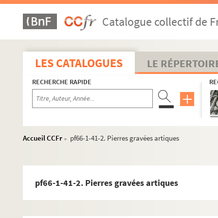
pf66-1-7. Becadelli
Catalogue collectif de F
pf66-1-8. Pierre gravée artique
pf66-1-9. Mariage de la Vierge
pf66-1-10. Pierre gravée artique
LES CATALOGUES
LE RÉPERTOIR
pf66-1-11. Jeune fille
RECHERCHE RAPIDE
RE
pf66-1-12. Vieillard affrait une bourse à une femme
pf66-1-13. Triomphe d’Adradre
pf66-1-14. Trois personnages
pf66-1-15. Madame Vigée Le Brun (autoportrait)
Accueil CCFr
pf66-1-41-2. Pierres gravées artiques
>
pf66-1-16. Pierres gravées artiques
pf66-1-17. Saint Julien
pf66-1-18. Amour de livre une nymphe
pf66-1-41-2. Pierres gravées artiques
pf66-1-19. Pierres gravées artiques
pf66-1-20. Pierres gravées artiques