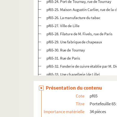
pf65-24. Port de Tournay, rue de Tournay
pf65-25. Maison Augustin Carlier, rue de la c
pf65-26. La manufacture du tabac
pf65-27. Ville de Lille
pf65-28. Filature de M. Fivels, rue de Paris
pf65-29. Une fabrique de chapeaux
pf65-30. Rue de Tournay
pf65-31. Rue de Paris
pf65-32. Fonderie de cuivre établie par M. Di
pf65-33. Une chapellerie (de Lille)
pf66-1. Portefeuille 66-1 : Gravures et photo
Présentation du contenu
pf66-2. Portefeuille 66 -2 : Photographies
Cote
pf65
pf66bis. Portefeuille 66 bis : Plans manuscrits
Titre
Portefeuille 65 
pf67. Portefeuille 67 : Plans de propriétés pri
Importance matérielle
34 pièces
pf68. Portefeuille 68 : Documents relatifs au