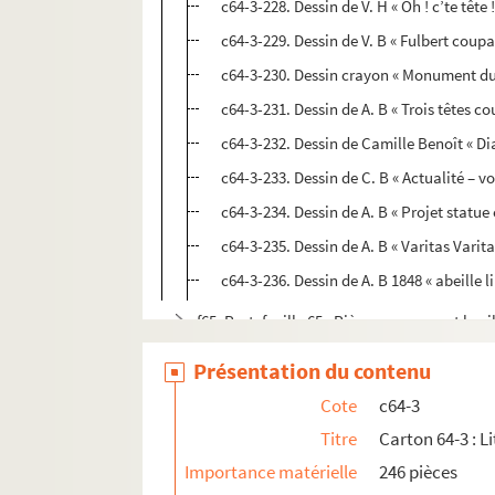
c64-3-228. Dessin de V. H « Oh ! c’te tête !
c64-3-229. Dessin de V. B « Fulbert coupa 
c64-3-230. Dessin crayon « Monument du
c64-3-231. Dessin de A. B « Trois têtes c
c64-3-232. Dessin de Camille Benoît « Diab
c64-3-233. Dessin de C. B « Actualité – vo
c64-3-234. Dessin de A. B « Projet statue
c64-3-235. Dessin de A. B « Varitas Varit
c64-3-236. Dessin de A. B 1848 « abeille li
pf65. Portefeuille 65 : Pièces concernant la vil
pf66-1. Portefeuille 66-1 : Gravures et photo
Présentation du contenu
pf66-2. Portefeuille 66 -2 : Photographies
Cote
c64-3
pf66bis. Portefeuille 66 bis : Plans manuscrits
Titre
Carton 64-3 : Li
pf67. Portefeuille 67 : Plans de propriétés pri
Importance matérielle
246 pièces
pf68. Portefeuille 68 : Documents relatifs au