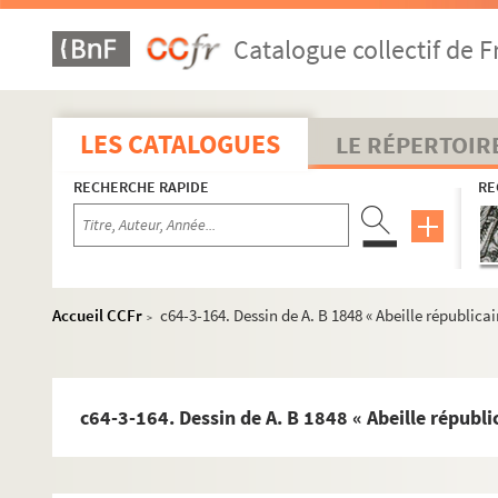
c64-3-136. Dessin de Camille Benoît « Actualités – vois 
Catalogue collectif de F
c64-3-137. Dessin crayon 1848 Trognon de chou « Le 
c64-3-138. Dessin crayon « Amiens le 12 juin 1848 – Diab
c64-3-139. Dessin de Julio « Société lilloise – une cél
LES CATALOGUES
LE RÉPERTOIR
c64-3-140. Dessin de V.B « Fulbert un jour coupa les ai
RECHERCHE RAPIDE
RE
c64-3-141. Dessin de V.B « Le printemps – l’aurore aux d
c64-3-142. Dessin de Julio « Chronique locale – tentat
c64-3-143. Dessin de Julio « Théâtre de Lille – l’ours e
c64-3-144. Dessin de Dubois « L’abeille lilloise – Emile
Accueil CCFr
c64-3-164. Dessin de A. B 1848 « Abeille républica
>
c64-3-145. Dessin de Julio « Société lilloise – une des f
c64-3-146. Dessin de Julio « Les parisiens à Lille »
c64-3-147. Dessin de Julio, caricature d’un violoniste
c64-3-164. Dessin de A. B 1848 « Abeille républi
c64-3-148. Dessin de Trognon de chou « désolation de 
c64-3-149. Dessin crayon 1848 « A l’hôpital », verso a