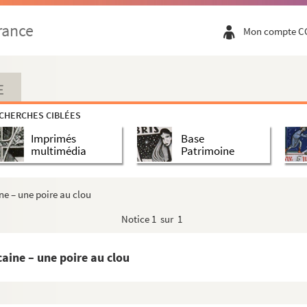
tu Pachu, il n’y a rien de meilleur que le commerce... ...
rance
Mon compte C
messager du Nord à la recherche d’un imprimeur »
le ! l’affaire a été chaude »
ébrité exécutant à l’association musicale »
E
les d’Abeilard »
CHERCHES CIBLÉES
oigts de rose ouvrit les portes... »
Imprimés
Base
ive d’assassinat par le Messager du Nord »
multimédia
Patrimoine
t le pacha »
 de Berlioz
ine – une poire au clou
ortes têtes de l’association »
Notice
1 sur 1
caine – une poire au clou
la désolation »
nnonces »