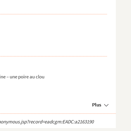
ine – une poire au clou
Plus
ct_anonymous.jsp?record=eadcgm:EADC:a2163190