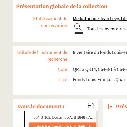
c64-3-150. Dessin crayon « La bosse de satisfaction »
Présentation globale de la collection
c64-3-151. Dessin crayon « Jobard prenant sa leçon d
Etablissement de
Médiathèque Jean Levy. Lill
c64-3-152. Dessin de Hutin, caricature d’un accordéo
conservation
Tous les inventaires
c64-3-153. Dessin de V. B « Le jour des cendres – Mag’r
c64-3-154. Dessin de Julio « Société lilloise – célébrit
c64-3-155. Dessin de Julio « Société lilloise – célébrit
Intitulé de l'instrument de
Inventaire du fonds Louis-
c64-3-156. Dessin de Julio « Société lilloise – célébrit
recherche
c64-3-157. Dessin de Julio « Société lilloise – célébrit
Cote
QR1 à QR14, C64-3-1 à C64-
c64-3-158. Dessin de Julio « Société lilloise – célébrit
Titre
Fonds Louis-François Quar
c64-3-159. Dessin de Julio « Société lilloise – célébrit
c64-3-160. Dessin de Croque tout. 10 dessins « l’abeille
c64-3-161. Dessin de Croque tout. 10 dessins « Pronos
Dans le document :
Prés
c64-3-162. Dessin de Julio « Célébrité à l’association 
c64-3-163. Dessin de A. B 1848 « Abeille lilloise – Dach
c64-3-164. Dessin de A. B 1848 « Abeille républicaine –