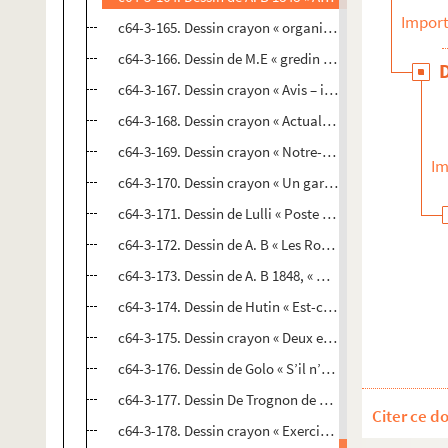
Import
c64-3-165. Dessin crayon « organisation du travail »
c64-3-166. Dessin de M.E « gredin de N°100 »
c64-3-167. Dessin crayon « Avis – il a été perdu dans l
c64-3-168. Dessin crayon « Actualité lilloise – conduct
c64-3-169. Dessin crayon « Notre-Dame de Grâce »
Im
c64-3-170. Dessin crayon « Un garde champêtre en dis
c64-3-171. Dessin de Lulli « Poste de la Mairie »
c64-3-172. Dessin de A. B « Les Rois de l’Europe »
c64-3-173. Dessin de A. B 1848, « Projet statue équestr
c64-3-174. Dessin de Hutin « Est-ce ici qu’on demande
c64-3-175. Dessin crayon « Deux extrêmes se touchent
c64-3-176. Dessin de Golo « S’il n’a pas vu le feu, au mo
c64-3-177. Dessin De Trognon de chou 1848 « Le march
Citer ce d
c64-3-178. Dessin crayon « Exercices au Champ de Mar