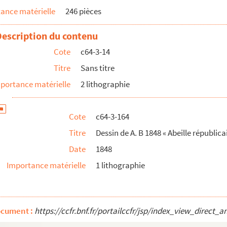
ance matérielle
246 pièces
Description du contenu
a nuit du 28 au 29 octobre une grosse caisse et des cymb...
Cote
c64-3-14
eur un bain ! »
Titre
Sans titre
portance matérielle
2 lithographie
corde avec l’équilibre»
Cote
c64-3-164
Titre
Dessin de A. B 1848 « Abeille républica
e à Louis Philippe »
Date
1848
 un roi de France »
Importance matérielle
1 lithographie
 »
ins a-t-il vu l’eau ». (Litho de Bracke)
and d’escarbilles»
ocument :
https://ccfr.bnf.fr/portailccfr/jsp/index_view_dire
s »