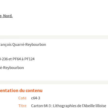
’évolution »
e, Nord.
niste
ite on a vu des rués épouser des bergères »
é exécutant à l’association musicale »
é exécutant à l’association musicale »
François Quarré-Reybourbon
é exécutant à l’association musicale ».
é exécutant à l’association musicale »
3-236 et PF64 à PF124
é exécutant à l’association musicale »
ré-Reybourbon
é exécutant à l’association musicale »
 lilloise continuera ses spirituelles piqûres
tique pour 1849 ».Fond vert
entation du contenu
musicale »
Cote
c64-3
ou ? t’as pas honte de pleurnicher... »
Titre
Carton 64-3 : Lithographies de l'Abeille lilloise
 une poire au clou