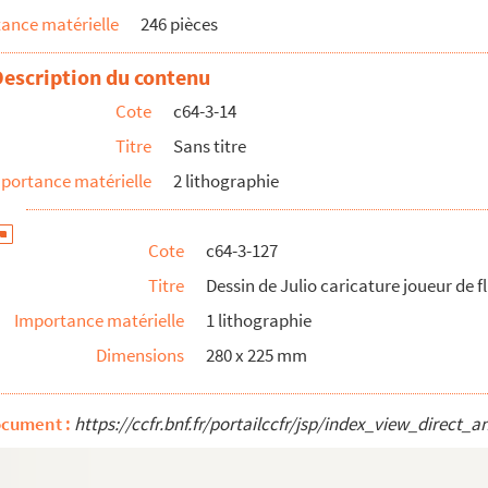
ance matérielle
246 pièces
annonces diverses.
Description du contenu
voyage. Verso annonces diverses
Cote
c64-3-14
le »
Titre
Sans titre
portance matérielle
2 lithographie
u’une garde au paradis »
land à Roncevaux ». (Litho Bayart)
Cote
c64-3-127
u donc te frotter »
Titre
Dessin de Julio caricature joueur de f
tu Pachu, il n’y a rien de meilleur que le commerce... ...
Importance matérielle
1 lithographie
messager du Nord à la recherche d’un imprimeur »
Dimensions
280 x 225 mm
le ! l’affaire a été chaude »
ébrité exécutant à l’association musicale »
ocument :
https://ccfr.bnf.fr/portailccfr/jsp/index_view_dire
les d’Abeilard »
oigts de rose ouvrit les portes... »