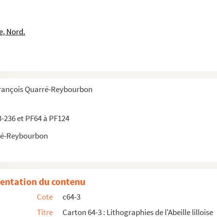
ur Charles Quint »
de notre arbre de la liberté, nuit du 1er janvier 1850
e, Nord.
violon sur une chaise
un artiste du théâtre de Lille »
nnaître ». (Litho de Vilain)
u Nord à la recherche d’un imprimeur »
François Quarré-Reybourbon
te
« Mr Jobard prenant sa leçon d’évolutions »
3-236 et PF64 à PF124
 d’ordures... c’est le fonctionnaire... »
ré-Reybourbon
... »
 présence ». (Litho de Bracke)
 dans la désolation – jubilation ». (Litho de Bracke)
entation du contenu
»
Cote
c64-3
clergé et aristocrate
Titre
Carton 64-3 : Lithographies de l'Abeille lilloise