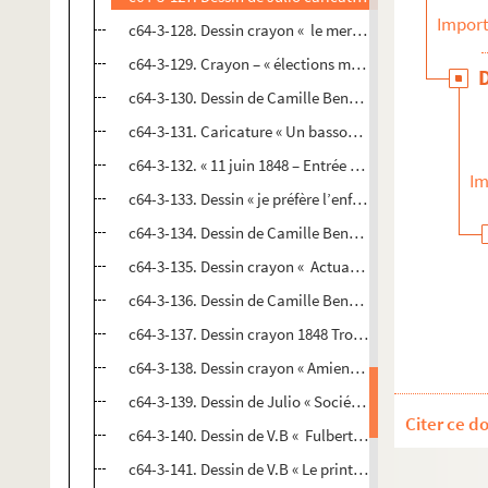
Import
c64-3-128. Dessin crayon « le mercredi des cendres »
c64-3-129. Crayon – « élections municipales ». Verso 
c64-3-130. Dessin de Camille Benoît – impression de 
c64-3-131. Caricature « Un basson pour une basse tail
c64-3-132. « 11 juin 1848 – Entrée à Amiens »
Im
c64-3-133. Dessin « je préfère l’enfer pour l’éternité q
c64-3-134. Dessin de Camille Benoît « Aubert dans Ro
c64-3-135. Dessin crayon « Actualités – Papa ! Où vas t
c64-3-136. Dessin de Camille Benoît « Actualités – vois 
c64-3-137. Dessin crayon 1848 Trognon de chou « Le 
c64-3-138. Dessin crayon « Amiens le 12 juin 1848 – Diab
c64-3-139. Dessin de Julio « Société lilloise – une cél
Citer ce d
c64-3-140. Dessin de V.B « Fulbert un jour coupa les ai
c64-3-141. Dessin de V.B « Le printemps – l’aurore aux d