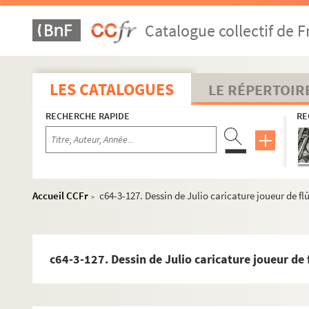
c64-3-99. Dessin de Aubois, l’abeille lilloise « la gloi
Catalogue collectif de F
c64-3-100. Dessin de Golo – la consigne
c64-3-101. Dessin de A Barre « passe temps d’un épicie
c64-3-102. Dessin crayon – La sortie du théâtre – une d
LES CATALOGUES
LE RÉPERTOIR
c64-3-103. Dessin crayon « inconvénient d’être trop l
RECHERCHE RAPIDE
RE
c64-3-104. Dessin de croque tout « dis donc Mr Gustav
c64-3-105. Dessin de Barre – l’abeille lilloise, la senti
c64-3-106. Dessin de Camille Benoît « un monsieur sur 
c64-3-107. Dessin de Croque tout « d’après nature – l
Accueil CCFr
c64-3-127. Dessin de Julio caricature joueur de fl
>
c64-3-108. Dessin couleur de Camille Benoît « commen
c64-3-109. Dessin de Julio « funérailles de la Buche »
c64-3-110. Dessin de Croque tout « Actualité – crâne 
c64-3-127. Dessin de Julio caricature joueur de 
c64-3-111. Dessin de Julio chemin de pavés sur 4 étage
c64-3-112. Dessin de Julio une discussion au conseil 