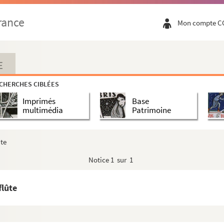
re nous appelle, il faut marcher sans balancer, parto...
rance
Mon compte C
r ». (lithographie de Barre)
élicieuse plaisanterie. (lithographie de Barre)
E
ongtemps de julio sans monter sa garde »
CHERCHES CIBLÉES
e pourquoi que papa... »
Imprimés
Base
nelle perdue. (lithographie de Barre)
multimédia
Patrimoine
le point de perdre ses droits électoraux »
’amour du commandement... la soif des honneurs... »
ûte
t malheureux tu déchires ma profession de foi pour faire d...
Notice
1 sur 1
temps pour faire passer des cornichons »
flûte
s avec des cavaliers et fantassins
général