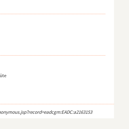
lûte
ct_anonymous.jsp?record=eadcgm:EADC:a2163153