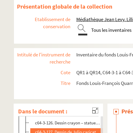
c64-3-113. Dessin de Camille Benoît « je suis l’empere
Présentation globale de la collection
c64-3-114. Dessin de Julio « Singulière transformation 
Etablissement de
Médiathèque Jean Levy. Lill
c64-3-115. Dessin de Camille Benoît personnage avec 
conservation
Tous les inventaires
c64-3-116. Dessin de Julio « grande fugue exécutée par 
c64-3-117. Dessin de R. Bellange « caporal ! venez reco
c64-3-118. Dessin de Trognon de chou « le messager d
Intitulé de l'instrument de
Inventaire du fonds Louis-
c64-3-119. Dessin de Julio, caricature d’un trompettis
recherche
c64-3-120. Dessin crayon – garde nationale à cheval 
Cote
QR1 à QR14, C64-3-1 à C64-
c64-3-121. Dessin crayon « actualités, en v'là t’y un tas
Titre
Fonds Louis-François Quar
c64-3-122. Dessin crayon « un monsieur qui a bien diné
c64-3-123. Dessin crayon « la vieille – trois parties en
c64-3-124. Dessin crayon « le lendemain – conciliation
Dans le document :
Prés
c64-3-125. Dessin crayon « comment Jobard se venge 
c64-3-126. Dessin crayon – statue tirée par groupe de 
c64-3-127. Dessin de Julio caricature joueur de flûte