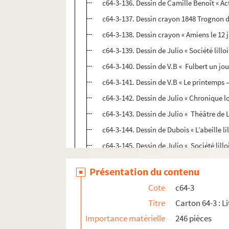
c64-3-136. Dessin de Camille Benoît « Actu
c64-3-137. Dessin crayon 1848 Trognon 
c64-3-138. Dessin crayon « Amiens le 12 ju
c64-3-139. Dessin de Julio « Société lill
c64-3-140. Dessin de V.B « Fulbert un jou
c64-3-141. Dessin de V.B « Le printemps – 
c64-3-142. Dessin de Julio « Chronique l
c64-3-143. Dessin de Julio « Théâtre de Li
c64-3-144. Dessin de Dubois « L’abeille li
c64-3-145. Dessin de Julio « Société lillo
c64-3-146. Dessin de Julio « Les parisiens
Présentation du contenu
c64-3-147. Dessin de Julio, caricature d’
Cote
c64-3
c64-3-148. Dessin de Trognon de chou « 
Titre
Carton 64-3 : Li
c64-3-149. Dessin crayon 1848 « A l’hôpi
Importance matérielle
246 pièces
c64-3-150. Dessin crayon « La bosse de s