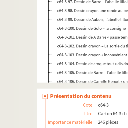
c64-3-97. Dessin de Barre – l’abeille lill
c64-3-98. Dessin crayon une ronde au pet
c64-3-99. Dessin de Aubois, l’abeille lill
c64-3-100. Dessin de Golo – la consigne
c64-3-101. Dessin de A Barre « passe temp
c64-3-102. Dessin crayon – La sortie du t
c64-3-103. Dessin crayon « inconvénient 
c64-3-104. Dessin de croque tout « dis 
c64-3-105. Dessin de Barre – l’abeille lil
c64-3-106. Dessin de Camille Benoît « un
c64-3-107. Dessin de Croque tout « d’ap
Présentation du contenu
c64-3-108. Dessin couleur de Camille Be
Cote
c64-3
c64-3-109. Dessin de Julio « funérailles 
Titre
Carton 64-3 : Li
c64-3-110. Dessin de Croque tout « Actua
Importance matérielle
246 pièces
c64-3-111. Dessin de Julio chemin de pav