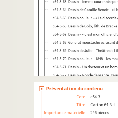
c64-3-63. Dessin – femme couronnée por
c64-3-64. Dessin de Camille Benoît – « Li
c64-3-65. Dessin couleur – « La discorde e
c64-3-66. Dessin de Golo, lith. de Bracke
c64-3-67. Dessin – « c’est mon officier d
c64-3-68. Général moustachu écrasant du
c64-3-69. Dessin de Julio – Théâtre de Lil
c64-3-70. Dessin couleur – 1848 – les mou
c64-3-71. Dessin – Un docteur et un hom
c64-3-72. Dessin – Ronde dansante, gauc
c64-3-73. Dessin de Julio – Théâtre de Lil
Présentation du contenu
c64-3-74. Dessin de Trognon de chou, 1848 
Cote
c64-3
c64-3-75. Dessin crayon – homme et un cl
Titre
Carton 64-3 : Li
c64-3-76. Monet ? de la garde nationale
Importance matérielle
246 pièces
c64-3-77. Dessin – « Une séance au club c