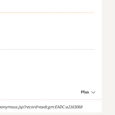
Plus
ct_anonymous.jsp?record=eadcgm:EADC:a2163068