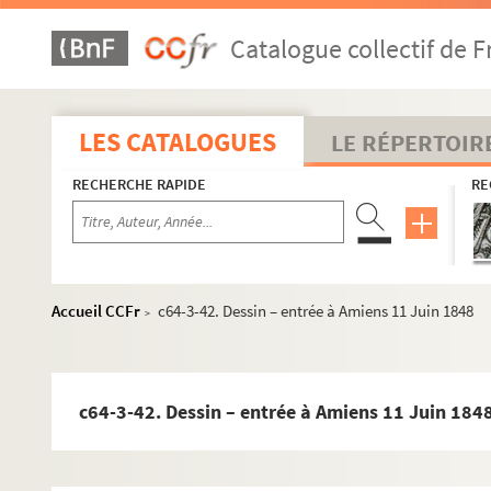
c64-3-14-2. Le droit au repos
Catalogue collectif de F
c64-3-15. Dessin – Organisation de l’ordre judiciaire
c64-3-16. Dessin de Camille Benoit (lith. Bracke)
c64-3-17. 4 dessins – souvenirs du carnaval – Camille
LES CATALOGUES
LE RÉPERTOIR
c64-3-18. 4 dessins – Le bal
RECHERCHE RAPIDE
RE
c64-3-19. Dessin – « Une fantaisie de Mr. Laroche », d
c64-3-20. 4 dessins – Un peu de tout
c64-3-21. 2 dessins + textes « Les deux bonnets de c
c64-3-22. Dessin – « Un honnête »
Accueil CCFr
c64-3-42. Dessin – entrée à Amiens 11 Juin 1848
>
c64-3-23. Dessin d’après nature de Croque tout « 2 fra
c64-3-24. Dessin « Les mousquetaires de la reine »
c64-3-25. Dessin crayon – chat et général « T’es trop p’t
c64-3-42. Dessin – entrée à Amiens 11 Juin 184
c64-3-26. Dessin crayon – Grand succès d’une pétiti
c64-3-27. Caricature de Hutin – « La gazette de Flandr