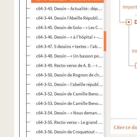
Import
c64-3-43. Dessin – Actualité : départ du dimanche 6 A
c64-3-44. Dessin l’Abeille Républicaine, 24 Février 1848
c64-3-45. Dessin de Golo – « Les Collégiens », lith. Bra
c64-3-46. Dessin – « à l’hôpital » – l’abeille lilloise
c64-3-47. 5 dessins + textes – l’abeille républicaine de
Im
c64-3-48. Dessin – « Un basson pour une basse taille »
c64-3-49. Recto-verso de A. B. – recto : l’abeille républ
c64-3-50. Dessin de Rognon de chou 1848` – recto : élève
c64-3-51. Dessin – l’abeille républicaine « la bosse de 
c64-3-52. Dessin de Camille Benoît – « Impression de 
c64-3-53. Dessin de Camille Benoît – Soldats « Diable 2
c64-3-54. Dessin – « Nous demandons à être vivandière
c64-3-55. Recto-verso – Le grand départ de l’empereur
Citer ce d
c64-3-56. Dessin de Croquetout – Une visite à Lommele