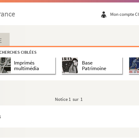
rance
Mon compte C
 Benoit
E
CHERCHES CIBLÉES
essin de Trognon 1848
Imprimés
Base
multimédia
Patrimoine
oton dégommés »
nçais »
Notice
1 sur 1
it que j’te dis »
8
on anti mélomane
e et Artois ayant dérobé une des bêtes de l’apocalypse »