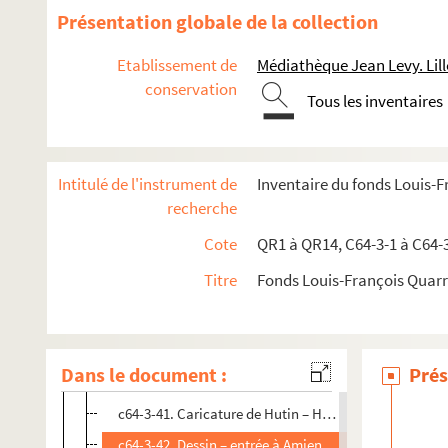
c64-3-28. Dessin + texte – « grand revue du Général 
Présentation globale de la collection
c64-3-29. Dessin – « Code civil article peu galant »
Etablissement de
Médiathèque Jean Levy. Lill
c64-3-30. Dessin – « Belle tête mais de cervelle point ».
conservation
Tous les inventaires
c64-3-31. Dessin de Croquetout – « Les carcans »
c64-3-32. Dessin de Croquetout « Prospectus, il est pr
c64-3-33. Caricature crayon de C. B. homme barbu écra
Intitulé de l'instrument de
Inventaire du fonds Louis-
c64-3-34. Dessin crayon de Mallina – homme parlant
recherche
c64-3-35. Dessin l’abeille lilloise « Tu black mon petit l
Cote
QR1 à QR14, C64-3-1 à C64-
c64-3-36. Dessin – L’abeille républicaine – Le gamin de 
Titre
Fonds Louis-François Quar
c64-3-37. Dessin – Barbe bleue de A. Barre
c64-3-38. Dessin – 21 Mai 1848 – « 3 personnages dont 
c64-3-39. Caricature – Société Lilloise – un chef de se
Dans le document :
Prés
c64-3-40. Dessin de C. B. Don Quichotte Bugenar mar
c64-3-41. Caricature de Hutin – Homme jouant du xy
c64-3-42. Dessin – entrée à Amiens 11 Juin 1848