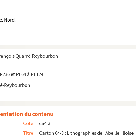
Chamaillard » de Trognon de chou
e, Nord.
 De C. B.
ouvé que l’homme est supérieur à la bête... »
sant du pied les insignes royaux et tenant dans la main u...
François Quarré-Reybourbon
 avec une concierge Mme Laizardé
’arche », lith. de Bracke
3-236 et PF64 à PF124
Paris de M. A. – 23 et 24 Février 1848
ré-Reybourbon
2 gardes républicains »
ction de Julio
entation du contenu
chant sur l’Assemblée Nationale
Cote
c64-3
lophone
Titre
Carton 64-3 : Lithographies de l'Abeille lilloise