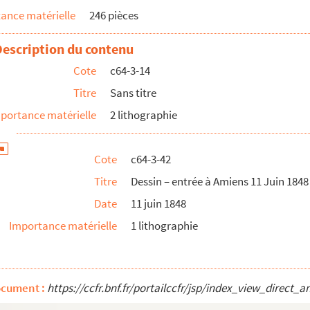
ance matérielle
246 pièces
oût
, lith. de Bracke
Description du contenu
cke
Cote
c64-3-14
Titre
Sans titre
 B. A. 1848 – 3 têtes couronnées
portance matérielle
2 lithographie
icaine poire ou clou... – verso : annonces et avis di...
Cote
c64-3-42
s de l’hôpital militaire de Lille. – verso : annonces ...
Titre
Dessin – entrée à Amiens 11 Juin 1848
satisfaction », verso : annonces diverses
Date
11 juin 1848
voyage »
Importance matérielle
1 lithographie
5 frs... permettre de cultiver Bacchus et l’amour »
, mais par l’élection »
 Casse cou, verso : annonces diverses
ocument :
https://ccfr.bnf.fr/portailccfr/jsp/index_view_dire
t, verso : annonces diverses