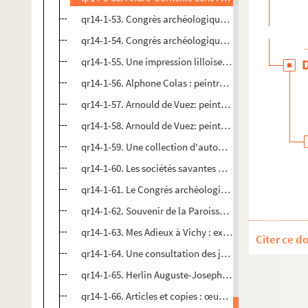
qr14-1-53. Congrès archéologique de Troyes et Provins (
qr14-1-54. Congrès archéologique de Poitiers (16 au 23 
qr14-1-55. Une impression lilloise à gravures sur bois, 
qr14-1-56. Alphone Colas : peintre d'histoire (1818-188
qr14-1-57. Arnould de Vuez: peintre lillois (1644-1720),
qr14-1-58. Arnould de Vuez: peintre lillois (1644-1720),
qr14-1-59. Une collection d'autographes de M. Banqu
qr14-1-60. Les sociétés savantes de la région du Nord e
qr14-1-61. Le Congrés archéologique du Puy (21 au 28 j
qr14-1-62. Souvenir de la Paroisse Saint-Etienne de Lill
qr14-1-63. Mes Adieux à Vichy : excussion à Effiat et A
Citer ce d
qr14-1-64. Une consultation des jurisconsultes du ch
qr14-1-65. Herlin Auguste-Joseph: artiste peintre (181
qr14-1-66. Articles et copies : œuvres diverses, s.l., s.d