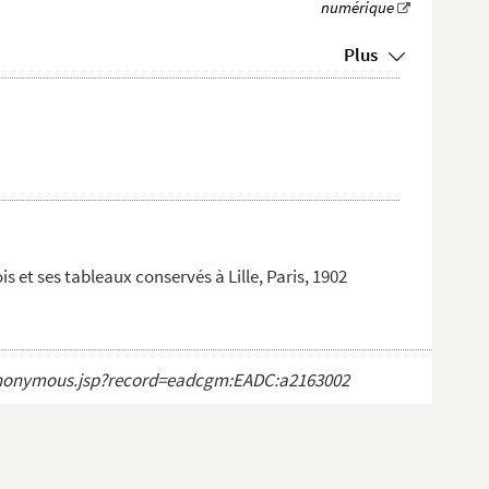
Plus
s et ses tableaux conservés à Lille, Paris, 1902
ct_anonymous.jsp?record=eadcgm:EADC:a2163002