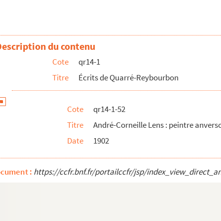
24 juin au 2 juillet 1902), Lille, 1903
juin 1903), Lille, 1903
Lille, 1903
Description du contenu
7), Paris, 1904
Cote
qr14-1
 Lille, 1904
Titre
Écrits de Quarré-Reybourbon
 Lille, 1904
emare, gouverneur de Bergues (1695-1696), Bailleul, 1904
Cote
qr14-1-52
t leurs travaux historiques, Arras, 1905
Titre
André-Corneille Lens : peintre anversoi
uin 1904), Lille, 1905
Date
1902
e (1698), Lille, 1906
igueperse, Lille, 1906
ocument :
https://ccfr.bnf.fr/portailccfr/jsp/index_view_dire
âteau de Mons, Mons, 1906
5-1900), Paris, 1906
.