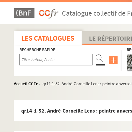
qr14-1-24. Médaille de la Société de géographie de Lill
Catalogue collectif de F
qr14-1-25. La porte de Paris à Lille et Simon Vollant, P
qr14-1-26. Visite à la ferme modèle de Vichy, créée et e
qr14-1-27. Carrières de Volvic (Puy-de-Dome), Annales
LES CATALOGUES
LE RÉPERTOIR
qr14-1-28. Palerme : souvenirs de voyage, Lille, 1892
RECHERCHE RAPIDE
RE
qr14-1-29. La Bourse de Lille, Paris, 1892
qr14-1-30. Lille : notes historiques avec plan de la vill
qr14-1-31. Guide du voyageur dans la Ville de Lille, Lil
qr14-1-32. Une fausse miniature concernant la Ville de 
Accueil CCFr
qr14-1-52. André-Corneille Lens : peintre anversois
>
qr14-1-33. Officier de l'instruction publique en 1893, s.
qr14-1-34. Pierre le Monnier : voyageur lillois du XVIIe 
qr14-1-35. Carnet de voyage, Est et Midi de la France, It
qr14-1-52. André-Corneille Lens : peintre anvers
qr14-1-36. Fêtes célébrées à Lille en 1729, Société de g
qr14-1-37. La porte de Paris et Simon Vollant, Lille, 1