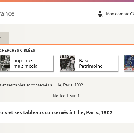
e, Bruxelles, 1890
rance
Mon compte C
aris, 1891
xploitée par M. ch. Gravier, Lille, 1891
 de la Société géologique du Nord, Lille, 1891
E
CHERCHES CIBLÉES
Imprimés
Base
e, Société de géographie de Lille, Lille, 1892
multimédia
Patrimoine
le, 1892
Lille, Paris, 1893
 et ses tableaux conservés à Lille, Paris, 1902
l., 1893
Notice
1 sur 1
siècle, Paris, 1894
alie et Sicile, Lille, 1894
ois et ses tableaux conservés à Lille, Paris, 1902
éographie de Lille, Paris, 1894
895