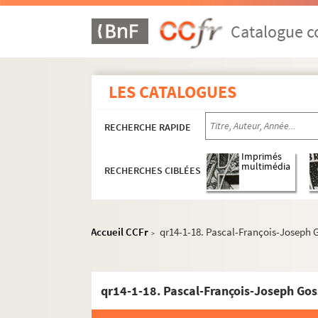
qr3. Documents anciens : villes par arrondis
qr6. Brochures et prospectus
Catalogue co
qr7. Documents recueillis par M. Martin Del
qr7-bis. Cartes des 17e et 18e siècles
LES CATALOGUES
qr8. I à IX - Mémoires imprimées (procédures)
qr9. Documents divers
RECHERCHE RAPIDE
qr11. Factum issus du Don rombaut
qr12. Menus
Imprimés
multimédia
RECHERCHES CIBLÉES
qr4. Documents anciens : Arrondissement de L
qr5. Documentation pour travaux à publier
qr13. Documents Quarré-Reybourbon extraits
Accueil CCFr
qr14-1-18. Pascal-François-Joseph Gos
>
qr14. Ouvrages de Quarré-Reybourbon reliés po
qr14-1. Écrits de Quarré-Reybourbon
qr14-1-18. Pascal-François-Joseph Gosse
qr14-1-1. Une monnaie frappée à Lille, B