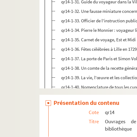
qr14-1-31. Guide du voyageur dans la Ville
qr14-1-32. Une fausse miniature concernan
qr14-1-33. Officier de l'instruction publi
qr14-1-34. Pierre le Monnier : voyageur li
qr14-1-35. Carnet de voyage, Est et Midi de
qr14-1-36. Fêtes célébrées à Lille en 1729
qr14-1-37. La porte de Paris et Simon Vol
qr14-1-38. Un comte de la recette génér
qr14-1-39. La vie, l'œuvre et les collecti
qr14-1-40. Nomenclature de tous les curés
qr14-1-41. L'Église et la paroisse du Sacr
Présentation du contenu
qr14-1-42. Pierre-Louis Jacobs d'Hailly, 
Cote
qr14
qr14-1-43. Inauguration du monument co
Titre
Ouvrages de
qr14-1-44. Congrès archéologique de Bou
bibliothèque
qr14-1-45. Congrès archéologique de Mâco