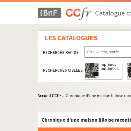
Catalogue co
LES CATALOGUES
qr1. Collections bibliographiques - Documen
qr2. Eléments biographiques de personnages
RECHERCHE RAPIDE
qr3. Documents anciens : villes par arrondis
qr6. Brochures et prospectus
Imprimés
multimédia
RECHERCHES CIBLÉES
qr7. Documents recueillis par M. Martin Del
qr7-bis. Cartes des 17e et 18e siècles
qr8. I à IX - Mémoires imprimées (procédures)
Accueil CCFr
Chronique d'une maison lilloise raco
>
qr9. Documents divers
qr11. Factum issus du Don rombaut
Chronique d'une maison lilloise racont
qr12. Menus
qr4. Documents anciens : Arrondissement de L