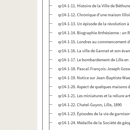
qr14-1-11. Histoire de la Ville de Béthune
qr14-1-12. Chronique d'une maison lilloi
qr14-1-13. Un épisode de la révolution à 
qr14-1-14. Biographie Arthésienne : un 
qr14-1-15. Londres au commencement du X
qr14-1-16. La ville de Gannat et son évang
qr14-1-17. Le bombardement de Lille en 1
qr14-1-18. Pascal-François-Joseph Gossell
qr14-1-19. Notice sur Jean-Baptiste Wael
qr14-1-20. Aspect de quelques maisons d
qr14-1-21. Les miniatures et la reliure a
qr14-1-22. Chatel-Guyon, Lille, 1890
qr14-1-23. Épisodes de la vie de garnison 
qr14-1-24. Médaille de la Société de géog