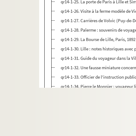
qr14-1-25. La porte de Paris à Lille et Si
qr14-1-26. Visite à la ferme modèle de Vic
qr14-1-27. Carrières de Volvic (Puy-de-D
qr14-1-28. Palerme : souvenirs de voyage,
qr14-1-29. La Bourse de Lille, Paris, 1892
qr14-1-30. Lille : notes historiques avec p
qr14-1-31. Guide du voyageur dans la Ville
qr14-1-32. Une fausse miniature concernan
qr14-1-33. Officier de l'instruction publi
qr14-1-34. Pierre le Monnier : voyageur li
qr14-1-35. Carnet de voyage, Est et Midi de
qr14-1-36. Fêtes célébrées à Lille en 1729
qr14-1-37. La porte de Paris et Simon Vol
qr14-1-38. Un comte de la recette génér
qr14-1-39. La vie, l'œuvre et les collecti