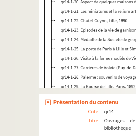
qr14-1-20. Aspect de quelques maisons d
qr14-1-21. Les miniatures et la reliure a
qr14-1-22. Chatel-Guyon, Lille, 1890
qr14-1-23. Épisodes de la vie de garnison 
qr14-1-24. Médaille de la Société de géog
qr14-1-25. La porte de Paris à Lille et Si
qr14-1-26. Visite à la ferme modèle de Vic
qr14-1-27. Carrières de Volvic (Puy-de-D
qr14-1-28. Palerme : souvenirs de voyage,
qr14-1-29. La Bourse de Lille, Paris, 1892
qr14-1-30. Lille : notes historiques avec p
Présentation du contenu
qr14-1-31. Guide du voyageur dans la Ville
Cote
qr14
qr14-1-32. Une fausse miniature concernan
Titre
Ouvrages de
qr14-1-33. Officier de l'instruction publi
bibliothèque
qr14-1-34. Pierre le Monnier : voyageur li