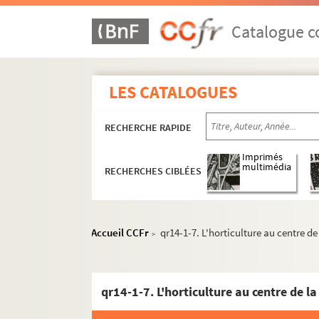
Catalogue co
LES CATALOGUES
RECHERCHE RAPIDE
Imprimés
multimédia
RECHERCHES CIBLÉES
qr1. Collections bibliographiques - Documen
qr2. Eléments biographiques de personnages
Accueil CCFr
qr14-1-7. L'horticulture au centre de
>
qr3. Documents anciens : villes par arrondis
qr6. Brochures et prospectus
qr7. Documents recueillis par M. Martin Del
qr7-bis. Cartes des 17e et 18e siècles