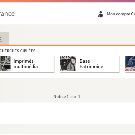
rance
Mon compte C
E
CHERCHES CIBLÉES
Imprimés
Base
multimédia
Patrimoine
Notice
1 sur 1