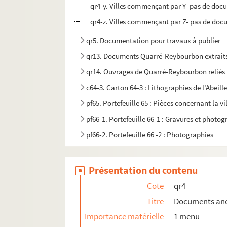
qr4-y. Villes commençant par Y- pas de doc
qr4-z. Villes commençant par Z- pas de do
qr5. Documentation pour travaux à publier
qr13. Documents Quarré-Reybourbon extraits
qr14. Ouvrages de Quarré-Reybourbon reliés 
c64-3. Carton 64-3 : Lithographies de l'Abeille 
pf65. Portefeuille 65 : Pièces concernant la vil
pf66-1. Portefeuille 66-1 : Gravures et photo
pf66-2. Portefeuille 66 -2 : Photographies
pf66bis. Portefeuille 66 bis : Plans manuscrits
pf67. Portefeuille 67 : Plans de propriétés pri
Présentation du contenu
pf68. Portefeuille 68 : Documents relatifs au
Cote
qr4
pf70. Portefeuille 70 : Plans de la ville de Li
Titre
Documents anci
pf80. Portefeuille 80 : Réclames commerciales 
Importance matérielle
1 menu