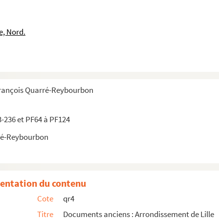
e, Nord.
François Quarré-Reybourbon
3-236 et PF64 à PF124
ré-Reybourbon
entation du contenu
Cote
qr4
Titre
Documents anciens : Arrondissement de Lille