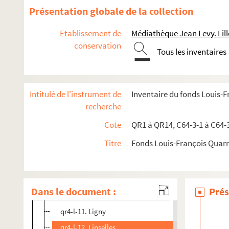
qr4-j. Villes commençant par J - pas de documents
Présentation globale de la collection
qr4-k. Villes commençant par K- pas de documents
Etablissement de
Médiathèque Jean Levy. Lill
qr4-l. Villes commençant par L
conservation
Tous les inventaires
qr4-l-1. La Bassée
qr4-l-2. La Madeleine lez-Lille
qr4-l-3. Lambersart
Intitulé de l'instrument de
Inventaire du fonds Louis-
qr4-l-4. Landas
recherche
qr4-l-5. Lannoy
Cote
QR1 à QR14, C64-3-1 à C64-
qr4-l-6. La Neuville
Titre
Fonds Louis-François Quar
qr4-l-7. Leers
qr4-l-8. Le Maisnil
qr4-l-9. Lesquin
Dans le document :
Prés
qr4-l-10. Lezennes
qr4-l-11. Ligny
qr4-l-12. Linselles