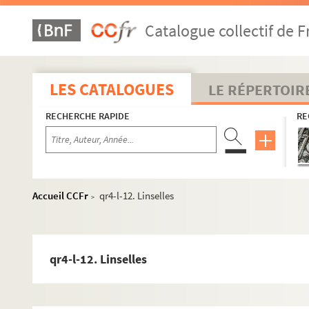
qr9. Documents divers
Catalogue collectif de F
qr11. Factum issus du Don rombaut
qr12. Menus
qr4. Documents anciens : Arrondissement de Lille
LES CATALOGUES
LE RÉPERTOIR
qr4-aa. Inventaire manuscrit de l’ensemble QR4
RECHERCHE RAPIDE
RE
qr4-a. Villes commençant par A
qr4-b. Villes commençant par B
qr4-c. Villes commençant par C
qr4-d. Villes commençant par D
Accueil CCFr
qr4-l-12. Linselles
>
qr4-e. Villes commençant par E
qr4-f. Villes commençant par F
qr4-g. Villes commençant par G
qr4-l-12. Linselles
qr4-h. Villes commençant par H
qr4-i. Villes commençant par I