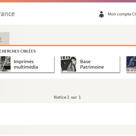
rance
Mon compte C
E
CHERCHES CIBLÉES
Imprimés
Base
multimédia
Patrimoine
Notice
1 sur 1