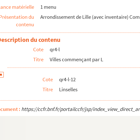
ance matérielle
1 menu
Présentation du
Arrondissement de Lille (avec inventaire) Co
contenu
Description du contenu
Cote
qr4-l
Titre
Villes commençant par L
Cote
qr4-l-12
Titre
Linselles
ocument :
https://ccfr.bnf.fr/portailccfr/jsp/index_view_dire