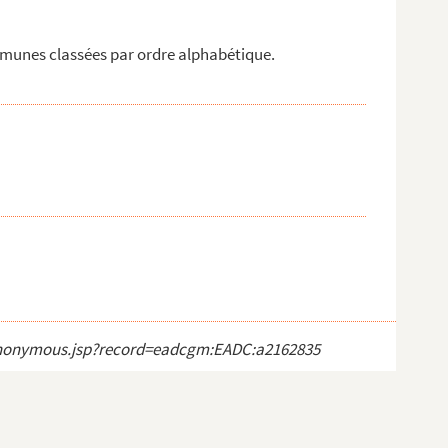
mmunes classées par ordre alphabétique.
ct_anonymous.jsp?record=eadcgm:EADC:a2162835