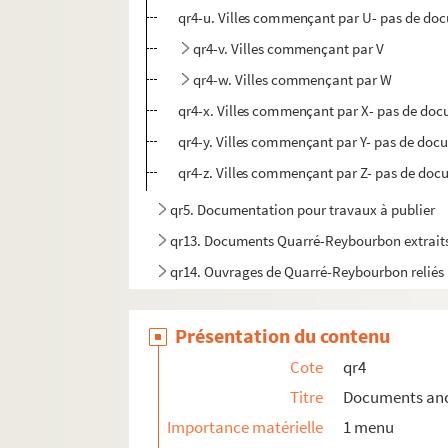
qr4-u. Villes commençant par U- pas de do
qr4-v. Villes commençant par V
qr4-w. Villes commençant par W
qr4-x. Villes commençant par X- pas de do
qr4-y. Villes commençant par Y- pas de doc
qr4-z. Villes commençant par Z- pas de do
qr5. Documentation pour travaux à publier
qr13. Documents Quarré-Reybourbon extraits
qr14. Ouvrages de Quarré-Reybourbon reliés 
c64-3. Carton 64-3 : Lithographies de l'Abeille 
Présentation du contenu
pf65. Portefeuille 65 : Pièces concernant la vil
pf66-1. Portefeuille 66-1 : Gravures et photo
Cote
qr4
pf66-2. Portefeuille 66 -2 : Photographies
Titre
Documents anci
Importance matérielle
1 menu
pf66bis. Portefeuille 66 bis : Plans manuscrits