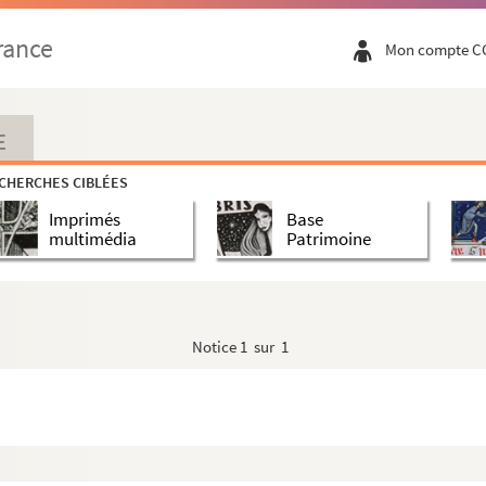
rance
Mon compte C
E
CHERCHES CIBLÉES
Imprimés
Base
multimédia
Patrimoine
Notice
1 sur 1