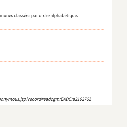
mmunes classées par ordre alphabétique.
ct_anonymous.jsp?record=eadcgm:EADC:a2162762