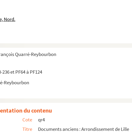
e, Nord.
François Quarré-Reybourbon
3-236 et PF64 à PF124
ré-Reybourbon
entation du contenu
Cote
qr4
Titre
Documents anciens : Arrondissement de Lille