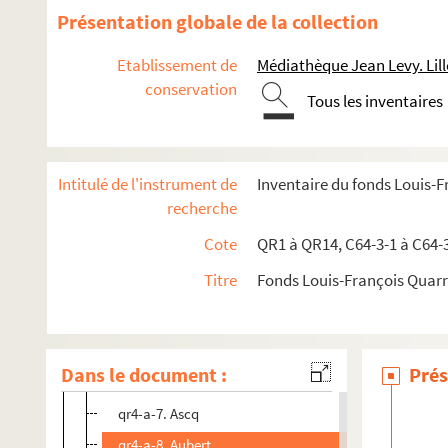
Présentation globale de la collection
qr9. Documents divers
qr11. Factum issus du Don rombaut
Etablissement de
Médiathèque Jean Levy. Lill
conservation
qr12. Menus
Tous les inventaires
qr4. Documents anciens : Arrondissement de Lille
qr4-aa. Inventaire manuscrit de l’ensemble QR4
Intitulé de l'instrument de
Inventaire du fonds Louis-
qr4-a. Villes commençant par A
recherche
qr4-a-1. Allennes les marais
Cote
QR1 à QR14, C64-3-1 à C64-
qr4-a-2. Annappes
Titre
Fonds Louis-François Quar
qr4-a-3. Annoeulin
qr4-a-4. Avelin
qr4-a-5. Anstaing
Dans le document :
Prés
qr4-a-6. Armentières
qr4-a-7. Ascq
qr4-a-8. Aubert