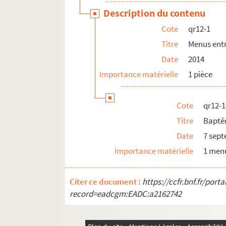
Description du contenu
pf124. Documents photographiques issus de l
Cote
qr12-1
Titre
Menus entr
Date
2014
Importance matérielle
1 pièce
Cote
qr12-1
Titre
Baptê
Date
7 sep
Importance matérielle
1 men
Citer ce document :
https://ccfr.bnf.fr/por
record=eadcgm:EADC:a2162742