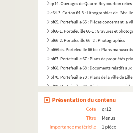
qr14. Ouvrages de Quarré-Reybourbon reliés 
c64-3. Carton 64-3 : Lithographies de l'Abeille 
pf65. Portefeuille 65 : Pièces concernant la vil
pf66-1. Portefeuille 66-1 : Gravures et photo
pf66-2. Portefeuille 66 -2 : Photographies
pf66bis. Portefeuille 66 bis : Plans manuscrits
pf67. Portefeuille 67 : Plans de propriétés pri
pf68. Portefeuille 68 : Documents relatifs au
pf70. Portefeuille 70 : Plans de la ville de Li
pf80. Portefeuille 80 : Réclames commerciales 
pf81. Portefeuillet 81 : Affiches, imprimés et 
Présentation du contenu
pf82. Portefeuille 82 : ohotographies et récl
Cote
qr12
pf83. Portefeuille 83 : Pièces concernant le No
Titre
Menus
pf85. Portefeuille 85 : Impressions lilloises, 
Importance matérielle
1 pièce
pf86. Portefeuille 86 : Impressions, lithograp