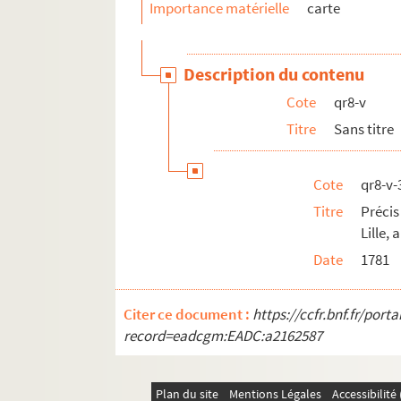
pf85. Portefeuille 85 : Impressions lilloises, 
Importance matérielle
carte
pf86. Portefeuille 86 : Impressions, lithograp
pf124. Documents photographiques issus de l
Description du contenu
Cote
qr8-v
Titre
Sans titre
Cote
qr8-v-
Titre
Précis
Lille,
Date
1781
Citer ce document :
https://ccfr.bnf.fr/por
record=eadcgm:EADC:a2162587
Plan du site
Mentions Légales
Accessibilit