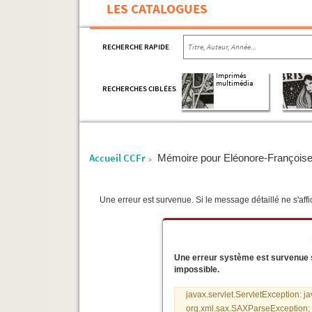
LES CATALOGUES
RECHERCHE RAPIDE
Imprimés
multimédia
RECHERCHES CIBLÉES
Accueil CCFr
Mémoire pour Eléonore-Françoise D
>
Une erreur est survenue. Si le message détaillé ne s'affic
Une erreur système est survenue sur
impossible.
javax.servlet.ServletException: j
org.xml.sax.SAXParseException; s