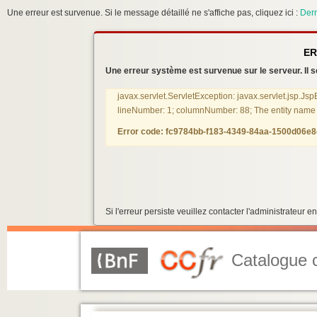
Une erreur est survenue. Si le message détaillé ne s'affiche pas, cliquez ici :
Dern
ER
Une erreur système est survenue sur le serveur. Il se
javax.servlet.ServletException: javax.servlet.jsp.Js
lineNumber: 1; columnNumber: 88; The entity name mu
Error code: fc9784bb-f183-4349-84aa-1500d06e
Si l'erreur persiste veuillez contacter l'administrateur
Catalogue c