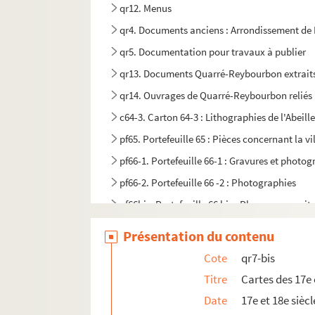
qr12. Menus
qr4. Documents anciens : Arrondissement de L
qr5. Documentation pour travaux à publier
qr13. Documents Quarré-Reybourbon extraits
qr14. Ouvrages de Quarré-Reybourbon reliés 
c64-3. Carton 64-3 : Lithographies de l'Abeille 
pf65. Portefeuille 65 : Pièces concernant la vil
pf66-1. Portefeuille 66-1 : Gravures et photo
pf66-2. Portefeuille 66 -2 : Photographies
pf66bis. Portefeuille 66 bis : Plans manuscrits
pf67. Portefeuille 67 : Plans de propriétés pri
Présentation du contenu
pf68. Portefeuille 68 : Documents relatifs au
Cote
qr7-bis
pf70. Portefeuille 70 : Plans de la ville de Li
Titre
Cartes des 17e 
pf80. Portefeuille 80 : Réclames commerciales 
Date
17e et 18e siècl
pf81. Portefeuillet 81 : Affiches, imprimés et 