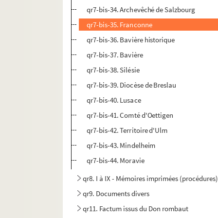
qr7-bis-34. Archevêché de Salzbourg
qr7-bis-35. Franconne
qr7-bis-36. Bavière historique
qr7-bis-37. Bavière
qr7-bis-38. Silésie
qr7-bis-39. Diocèse de Breslau
qr7-bis-40. Lusace
qr7-bis-41. Comté d'Oettigen
qr7-bis-42. Territoire d'Ulm
qr7-bis-43. Mindelheim
qr7-bis-44. Moravie
qr8. I à IX - Mémoires imprimées (procédures)
qr9. Documents divers
qr11. Factum issus du Don rombaut