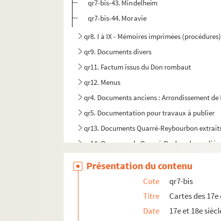
qr7-bis-43. Mindelheim
qr7-bis-44. Moravie
qr8. I à IX - Mémoires imprimées (procédures)
qr9. Documents divers
qr11. Factum issus du Don rombaut
qr12. Menus
qr4. Documents anciens : Arrondissement de L
qr5. Documentation pour travaux à publier
qr13. Documents Quarré-Reybourbon extraits
qr14. Ouvrages de Quarré-Reybourbon reliés 
c64-3. Carton 64-3 : Lithographies de l'Abeille 
Présentation du contenu
pf65. Portefeuille 65 : Pièces concernant la vil
Cote
qr7-bis
pf66-1. Portefeuille 66-1 : Gravures et photo
Titre
Cartes des 17e 
pf66-2. Portefeuille 66 -2 : Photographies
Date
17e et 18e siècl
pf66bis. Portefeuille 66 bis : Plans manuscrits