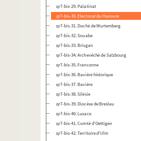
qr7-bis-29. Palatinat
qr7-bis-30. Electorat du Hanovre
qr7-bis-31. Duché de Wurtemberg
qr7-bis-32. Souabe
qr7-bis-33. Brisgan
qr7-bis-34. Archevêché de Salzbourg
qr7-bis-35. Franconne
qr7-bis-36. Bavière historique
qr7-bis-37. Bavière
qr7-bis-38. Silésie
qr7-bis-39. Diocèse de Breslau
qr7-bis-40. Lusace
qr7-bis-41. Comté d'Oettigen
qr7-bis-42. Territoire d'Ulm