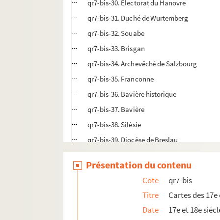
qr7-bis-30. Electorat du Hanovre
qr7-bis-31. Duché de Wurtemberg
qr7-bis-32. Souabe
qr7-bis-33. Brisgan
qr7-bis-34. Archevêché de Salzbourg
qr7-bis-35. Franconne
qr7-bis-36. Bavière historique
qr7-bis-37. Bavière
qr7-bis-38. Silésie
qr7-bis-39. Diocèse de Breslau
qr7-bis-40. Lusace
Présentation du contenu
qr7-bis-41. Comté d'Oettigen
Cote
qr7-bis
qr7-bis-42. Territoire d'Ulm
Titre
Cartes des 17e 
qr7-bis-43. Mindelheim
Date
17e et 18e siècl
qr7-bis-44. Moravie