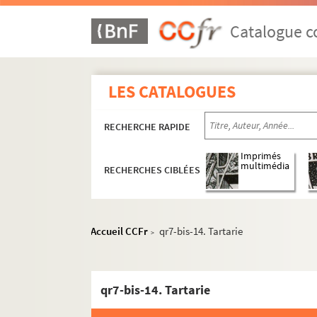
Catalogue co
LES CATALOGUES
RECHERCHE RAPIDE
Imprimés
multimédia
RECHERCHES CIBLÉES
Accueil CCFr
qr7-bis-14. Tartarie
>
qr1. Collections bibliographiques - Documen
qr7-bis-14. Tartarie
qr2. Eléments biographiques de personnages
qr3. Documents anciens : villes par arrondis