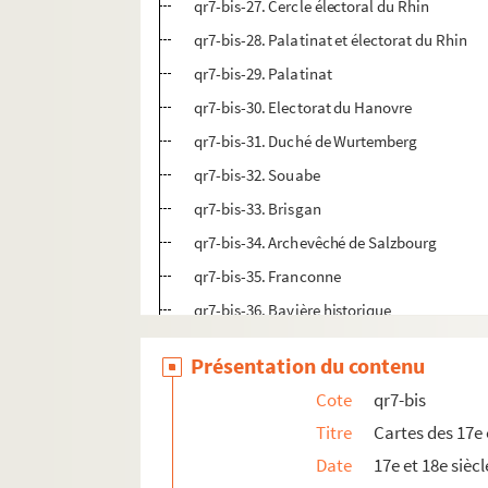
qr7-bis-27. Cercle électoral du Rhin
qr7-bis-28. Palatinat et électorat du Rhin
qr7-bis-29. Palatinat
qr7-bis-30. Electorat du Hanovre
qr7-bis-31. Duché de Wurtemberg
qr7-bis-32. Souabe
qr7-bis-33. Brisgan
qr7-bis-34. Archevêché de Salzbourg
qr7-bis-35. Franconne
qr7-bis-36. Bavière historique
qr7-bis-37. Bavière
Présentation du contenu
qr7-bis-38. Silésie
Cote
qr7-bis
qr7-bis-39. Diocèse de Breslau
Titre
Cartes des 17e 
qr7-bis-40. Lusace
Date
17e et 18e siècl
qr7-bis-41. Comté d'Oettigen