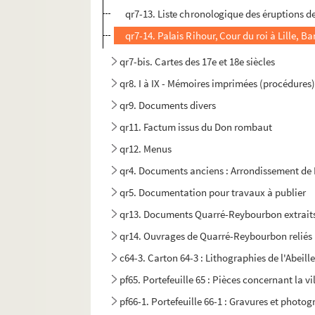
qr7-13. Liste chronologique des éruptions de
qr7-14. Palais Rihour, Cour du roi à Lille, B
qr7-bis. Cartes des 17e et 18e siècles
qr8. I à IX - Mémoires imprimées (procédures)
qr9. Documents divers
qr11. Factum issus du Don rombaut
qr12. Menus
qr4. Documents anciens : Arrondissement de L
qr5. Documentation pour travaux à publier
qr13. Documents Quarré-Reybourbon extraits
qr14. Ouvrages de Quarré-Reybourbon reliés 
c64-3. Carton 64-3 : Lithographies de l'Abeille 
pf65. Portefeuille 65 : Pièces concernant la vil
pf66-1. Portefeuille 66-1 : Gravures et photo