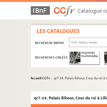
Catalogue co
LES CATALOGUES
RECHERCHE RAPIDE
Imprimés
multimédia
RECHERCHES CIBLÉES
Accueil CCFr
qr7-14. Palais Rihour, Cour du roi à 
>
qr1. Collections bibliographiques - Documen
qr7-14. Palais Rihour, Cour du roi à Li
qr2. Eléments biographiques de personnages
qr3. Documents anciens : villes par arrondis