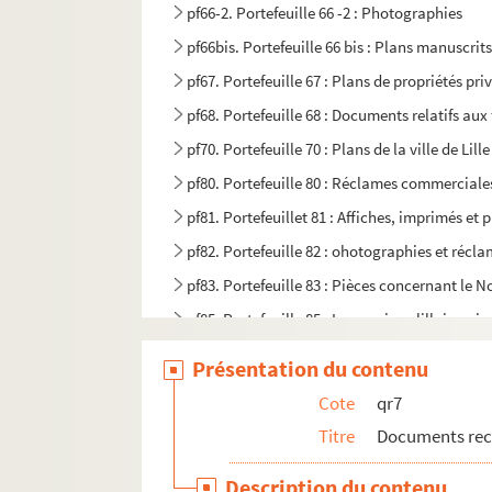
pf66-2. Portefeuille 66 -2 : Photographies
pf66bis. Portefeuille 66 bis : Plans manuscrits
pf67. Portefeuille 67 : Plans de propriétés pri
pf68. Portefeuille 68 : Documents relatifs au
pf70. Portefeuille 70 : Plans de la ville de Li
pf80. Portefeuille 80 : Réclames commerciales 
pf81. Portefeuillet 81 : Affiches, imprimés et 
pf82. Portefeuille 82 : ohotographies et récl
pf83. Portefeuille 83 : Pièces concernant le No
pf85. Portefeuille 85 : Impressions lilloises, 
pf86. Portefeuille 86 : Impressions, lithograp
Présentation du contenu
pf124. Documents photographiques issus de l
Cote
qr7
Titre
Documents recu
Description du contenu