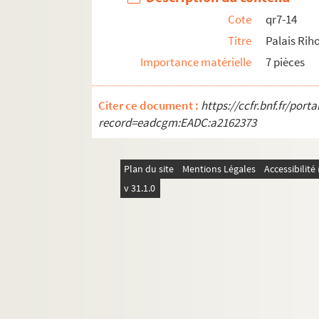
Cote
qr7-14
Titre
Palais Riho
Importance matérielle
7 pièces
Citer ce document :
https://ccfr.bnf.fr/por
record=eadcgm:EADC:a2162373
Plan du site
Mentions Légales
Accessibilit
v 31.1.0